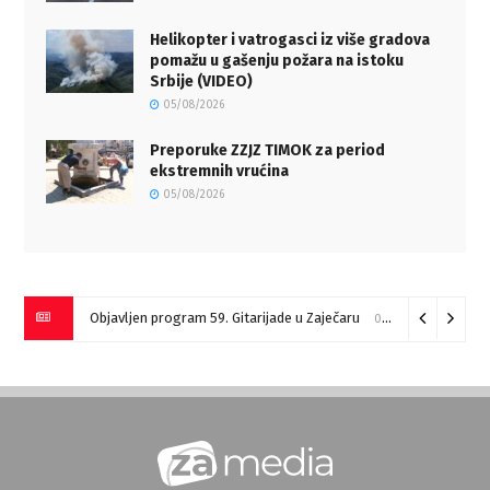
Helikopter i vatrogasci iz više gradova
pomažu u gašenju požara na istoku
Srbije (VIDEO)
05/08/2026
Preporuke ZZJZ TIMOK za period
ekstremnih vrućina
05/08/2026
Objavljen program 59. Gitarijade u Zaječaru
07/08/2026