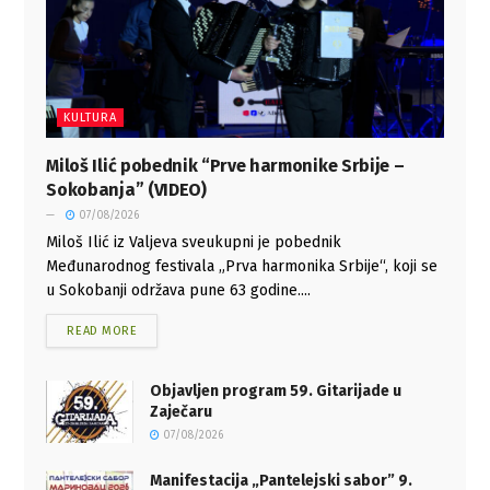
KULTURA
Miloš Ilić pobednik “Prve harmonike Srbije –
Sokobanja” (VIDEO)
07/08/2026
Miloš Ilić iz Valjeva sveukupni je pobednik
Međunarodnog festivala „Prva harmonika Srbije“, koji se
u Sokobanji održava pune 63 godine....
READ MORE
Objavljen program 59. Gitarijade u
Zaječaru
07/08/2026
Manifestacija „Pantelejski sabor” 9.