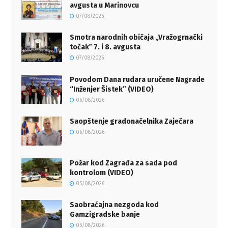
avgusta u Marinovcu
07/08/2026
Smotra narodnih običaja „Vražogrnački
točakˮ 7. i 8. avgusta
07/08/2026
Povodom Dana rudara uručene Nagrade
“Inženjer Šistek” (VIDEO)
06/08/2026
Saopštenje gradonačelnika Zaječara
06/08/2026
Požar kod Zagrađa za sada pod
kontrolom (VIDEO)
05/08/2026
Saobraćajna nezgoda kod
Gamzigradske banje
05/08/2026