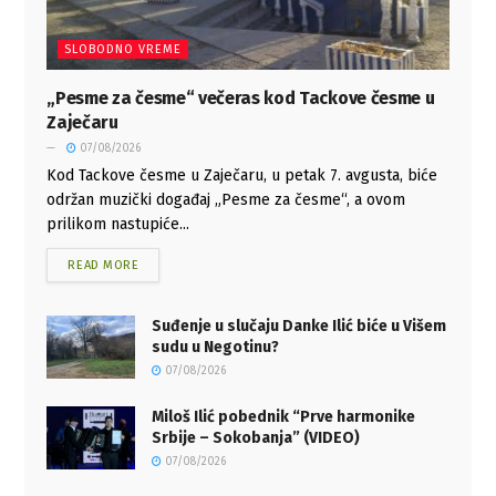
SLOBODNO VREME
„Pesme za česme“ večeras kod Tackove česme u
Zaječaru
07/08/2026
Kod Tackove česme u Zaječaru, u petak 7. avgusta, biće
održan muzički događaj „Pesme za česme“, a ovom
prilikom nastupiće...
READ MORE
Suđenje u slučaju Danke Ilić biće u Višem
sudu u Negotinu?
07/08/2026
Miloš Ilić pobednik “Prve harmonike
Srbije – Sokobanja” (VIDEO)
07/08/2026