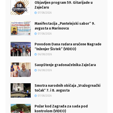
Objavljen program 59. Gitarijade u
Zaječaru
07/08/2026
Manifestacija „Pantelejski sabor” 9.
avgusta u Marinovcu
07/08/2026
Povodom Dana rudara uručene Nagrade
“Inženjer Šistek” (VIDEO)
06/08/2026
Saopštenje gradonačelnika Zaječara
06/08/2026
Smotra narodnih običaja „Vražogrnački
točakˮ 7. i 8. avgusta
07/08/2026
Požar kod Zagrađa za sada pod
kontrolom (VIDEO)