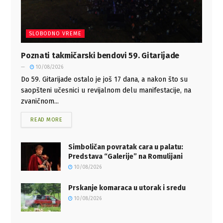
SLOBODNO VREME
Poznati takmičarski bendovi 59. Gitarijade
10/08/2026
Do 59. Gitarijade ostalo je još 17 dana, a nakon što su
saopšteni učesnici u revijalnom delu manifestacije, na
zvaničnom...
READ MORE
Simboličan povratak cara u palatu:
Predstava “Galerije” na Romulijani
10/08/2026
Prskanje komaraca u utorak i sredu
10/08/2026