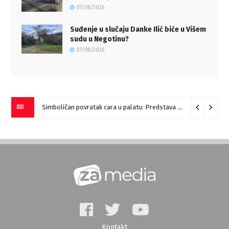
07/08/2026
Suđenje u slučaju Danke Ilić biće u Višem
sudu u Negotinu?
07/08/2026
Simboličan povratak cara u palatu: Predstava “Galerije” na Romulijani
Kontakt