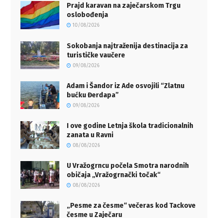
Prajd karavan na zaječarskom Trgu
oslobođenja
10/08/2026
Sokobanja najtraženija destinacija za
turističke vaučere
09/08/2026
Adam i Šandor iz Ade osvojili “Zlatnu
bućku Đerdapa”
09/08/2026
I ove godine Letnja škola tradicionalnih
zanata u Ravni
08/08/2026
U Vražogrncu počela Smotra narodnih
običaja „Vražogrnački točak“
08/08/2026
„Pesme za česme“ večeras kod Tackove
česme u Zaječaru