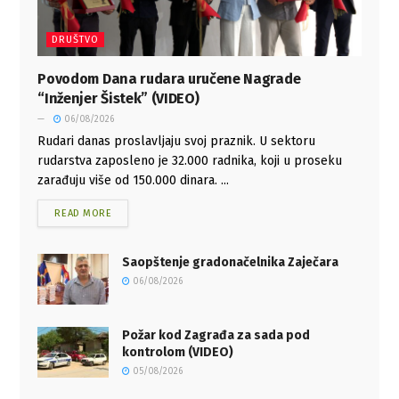
DRUŠTVO
Povodom Dana rudara uručene Nagrade
“Inženjer Šistek” (VIDEO)
06/08/2026
Rudari danas proslavljaju svoj praznik. U sektoru
rudarstva zaposleno je 32.000 radnika, koji u proseku
zarađuju više od 150.000 dinara. ...
READ MORE
Saopštenje gradonačelnika Zaječara
06/08/2026
Požar kod Zagrađa za sada pod
kontrolom (VIDEO)
05/08/2026