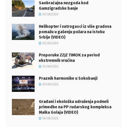
Saobraćajna nezgoda kod
Gamzigradske banje
05/08/2026
Helikopter i vatrogasci iz više gradova
pomažu u gašenju požara na istoku
Srbije (VIDEO)
05/08/2026
Preporuke ZZJZ TIMOK za period
ekstremnih vrućina
05/08/2026
Praznik harmonike u Sokobanji
05/08/2026
Građani i ekološka udruženja podneli
primedbe na PP rudarskog kompleksa
Malka Golaja (VIDEO)
04/08/2026