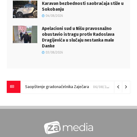
Karavan bezbednosti saobraćaja stiže u
Sokobanju
04/08/2026
Apelacioni sud u Nišu pravosnažno
obustavio istragu protiv Radoslava
Dragijevića u slučaju nestanka male
Danke
03/08/2026
Saopštenje gradonačelnika Zaječara
06/08/2026