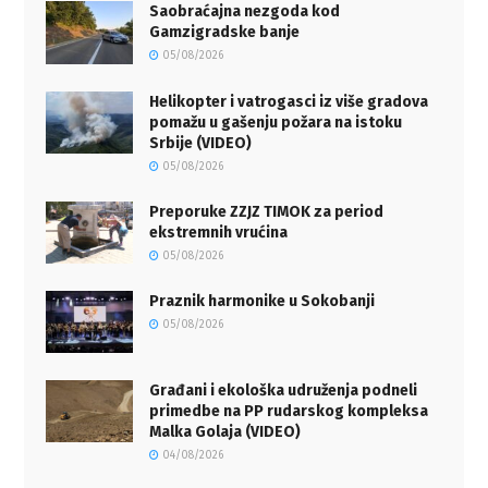
Saobraćajna nezgoda kod
Gamzigradske banje
05/08/2026
Helikopter i vatrogasci iz više gradova
pomažu u gašenju požara na istoku
Srbije (VIDEO)
05/08/2026
Preporuke ZZJZ TIMOK za period
ekstremnih vrućina
05/08/2026
Praznik harmonike u Sokobanji
05/08/2026
Građani i ekološka udruženja podneli
primedbe na PP rudarskog kompleksa
Malka Golaja (VIDEO)
04/08/2026