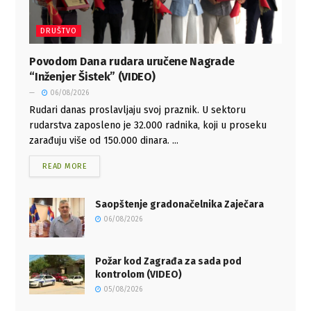
DRUŠTVO
Povodom Dana rudara uručene Nagrade
“Inženjer Šistek” (VIDEO)
06/08/2026
Rudari danas proslavljaju svoj praznik. U sektoru
rudarstva zaposleno je 32.000 radnika, koji u proseku
zarađuju više od 150.000 dinara. ...
READ MORE
Saopštenje gradonačelnika Zaječara
06/08/2026
Požar kod Zagrađa za sada pod
kontrolom (VIDEO)
05/08/2026