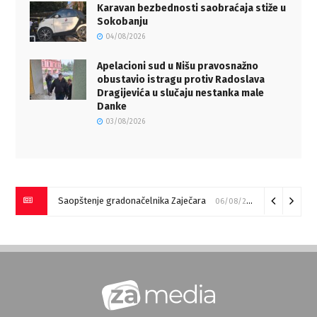
Karavan bezbednosti saobraćaja stiže u
Sokobanju
04/08/2026
Apelacioni sud u Nišu pravosnažno
obustavio istragu protiv Radoslava
Dragijevića u slučaju nestanka male
Danke
03/08/2026
Saopštenje gradonačelnika Zaječara
06/08/2026