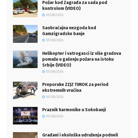
Požar kod Zagrađa za sada pod
kontrolom (VIDEO)
05/08/2026
Saobraćajna nezgoda kod
Gamzigradske banje
05/08/2026
Helikopter i vatrogasci iz više gradova
pomažu u gašenju požara na istoku
Srbije (VIDEO)
05/08/2026
Preporuke ZZJZ TIMOK za period
ekstremnih vrućina
05/08/2026
Praznik harmonike u Sokobanji
05/08/2026
Građani i ekološka udruženja podneli