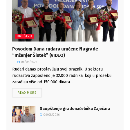
DRUŠTVO
Povodom Dana rudara uručene Nagrade
“Inženjer Šistek” (VIDEO)
06/08/2026
Rudari danas proslavljaju svoj praznik. U sektoru
rudarstva zaposleno je 32.000 radnika, koji u proseku
zarađuju više od 150.000 dinara. ...
READ MORE
Saopštenje gradonačelnika Zaječara
06/08/2026