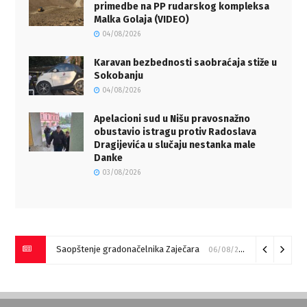
primedbe na PP rudarskog kompleksa
Malka Golaja (VIDEO)
04/08/2026
Karavan bezbednosti saobraćaja stiže u
Sokobanju
04/08/2026
Apelacioni sud u Nišu pravosnažno
obustavio istragu protiv Radoslava
Dragijevića u slučaju nestanka male
Danke
03/08/2026
Saopštenje gradonačelnika Zaječara
06/08/2026