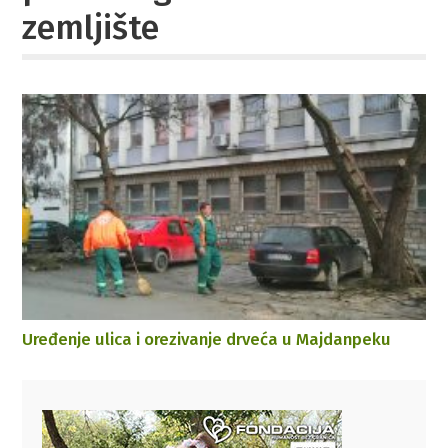
zemljište
Uređenje ulica i orezivanje drveća u Majdanpeku