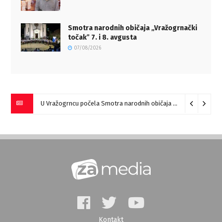
Smotra narodnih običaja „Vražogrnački
točakˮ 7. i 8. avgusta
07/08/2026
U Vražogrncu počela Smotra narodnih običaja „Vražogrnački točak“
Kontakt