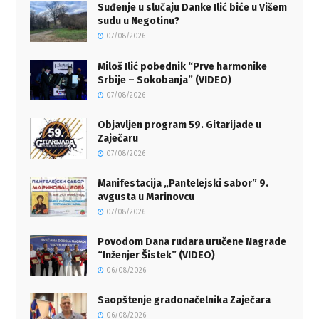
Suđenje u slučaju Danke Ilić biće u Višem
sudu u Negotinu?
07/08/2026
Miloš Ilić pobednik “Prve harmonike
Srbije – Sokobanja” (VIDEO)
07/08/2026
Objavljen program 59. Gitarijade u
Zaječaru
07/08/2026
Manifestacija „Pantelejski sabor” 9.
avgusta u Marinovcu
07/08/2026
Povodom Dana rudara uručene Nagrade
“Inženjer Šistek” (VIDEO)
06/08/2026
Saopštenje gradonačelnika Zaječara
06/08/2026