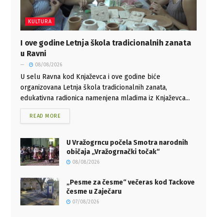
KULTURA
I ove godine Letnja škola tradicionalnih zanata
u Ravni
08/08/2026
U selu Ravna kod Knjaževca i ove godine biće
organizovana Letnja škola tradicionalnih zanata,
edukativna radionica namenjena mladima iz Knjaževca...
READ MORE
U Vražogrncu počela Smotra narodnih
običaja „Vražogrnački točak“
08/08/2026
„Pesme za česme“ večeras kod Tackove
česme u Zaječaru
07/08/2026