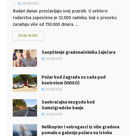
06/08/2026
Rudari danas proslavljaju svoj praznik. U sektoru
rudarstva zaposleno je 32.000 radnika, koji u proseku
zarađuju više od 150.000 dinara. ...
READ MORE
Saopštenje gradonačelnika Zaječara
06/08/2026
Požar kod Zagrađa za sada pod
kontrolom (VIDEO)
05/08/2026
Saobraćajna nezgoda kod
Gamzigradske banje
05/08/2026
Helikopter i vatrogasci iz više gradova
pomažu u gašenju požara na istoku