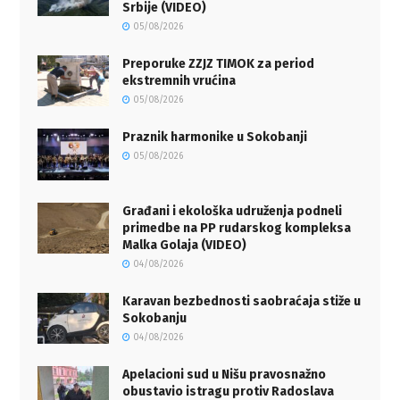
Srbije (VIDEO)
05/08/2026
Preporuke ZZJZ TIMOK za period
ekstremnih vrućina
05/08/2026
Praznik harmonike u Sokobanji
05/08/2026
Građani i ekološka udruženja podneli
primedbe na PP rudarskog kompleksa
Malka Golaja (VIDEO)
04/08/2026
Karavan bezbednosti saobraćaja stiže u
Sokobanju
04/08/2026
Apelacioni sud u Nišu pravosnažno
obustavio istragu protiv Radoslava