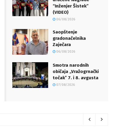
“Inženjer Šistek”
(VIDEO)
06/08/2026
Saopštenje
gradonačelnika
Zaječara
06/08/2026
Smotra narodnih
običaja „Vražogrnački
točakˮ 7. i 8. avgusta
07/08/2026