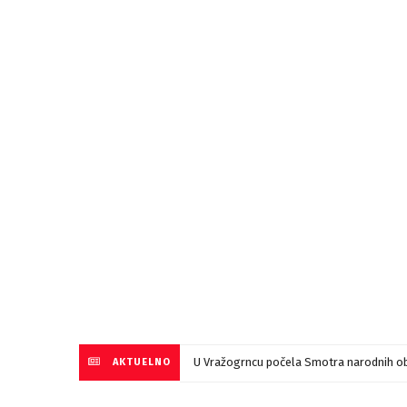
U Vražogrncu počela Smotra narodnih ob
AKTUELNO