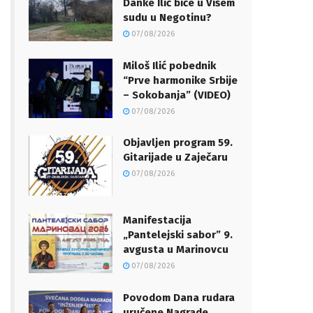
Danke Ilić biće u Višem
sudu u Negotinu?
07/08/2026
Miloš Ilić pobednik
“Prve harmonike Srbije
– Sokobanja” (VIDEO)
07/08/2026
Objavljen program 59.
Gitarijade u Zaječaru
07/08/2026
Manifestacija
„Pantelejski sabor” 9.
avgusta u Marinovcu
07/08/2026
Povodom Dana rudara
uručene Nagrade