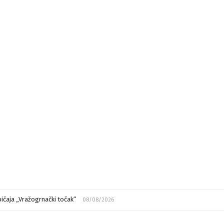
ičaja „Vražogrnački točak“
08/08/2026