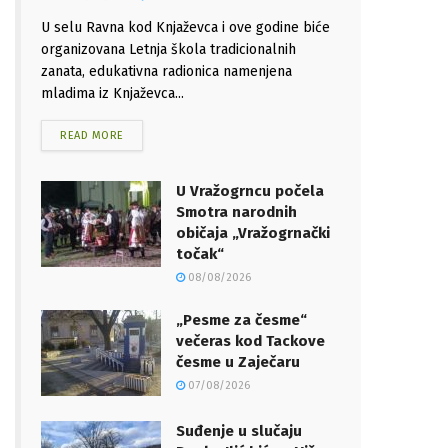
U selu Ravna kod Knjaževca i ove godine biće
organizovana Letnja škola tradicionalnih
zanata, edukativna radionica namenjena
mladima iz Knjaževca...
READ MORE
U Vražogrncu počela
Smotra narodnih
običaja „Vražogrnački
točak“
08/08/2026
„Pesme za česme“
večeras kod Tackove
česme u Zaječaru
07/08/2026
Suđenje u slučaju