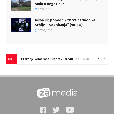
sudu u Negotinu?
07/08/2026
Miloš Ilić pobednik “Prve harmonike
Srbije – Sokobanja” (VIDEO)
07/08/2026
Prskanje komaraca u utorak i sredu
10/08/2026