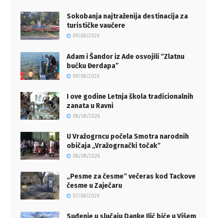
Sokobanja najtraženija destinacija za
turističke vaučere
09/08/2026
Adam i Šandor iz Ade osvojili “Zlatnu
bućku Đerdapa”
09/08/2026
I ove godine Letnja škola tradicionalnih
zanata u Ravni
08/08/2026
U Vražogrncu počela Smotra narodnih
običaja „Vražogrnački točak“
08/08/2026
„Pesme za česme“ večeras kod Tackove
česme u Zaječaru
07/08/2026
Suđenje u slučaju Danke Ilić biće u Višem