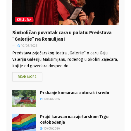
KULTURA
Simboličan povratak cara u palatu: Predstava
“Galerije” na Romulijani
10/08/2026
Predstava zaječarskog teatra „Galerije“ o caru Gaju
Valeriju Galeriju Maksimijanu, rođenog u okolini Zaječara,
koji je od govedara dospeo do...
READ MORE
Prskanje komaraca u utorak i sredu
10/08/2026
Prajd karavan na zaječarskom Trgu
oslobođenja
10/08/2026