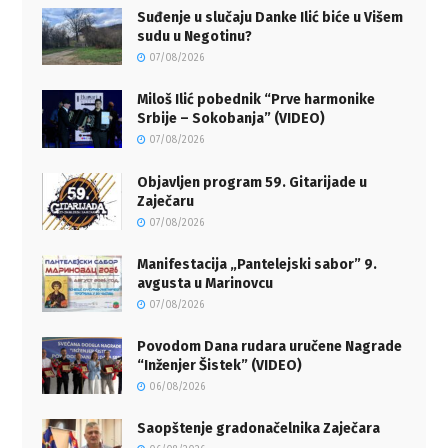
Suđenje u slučaju Danke Ilić biće u Višem
sudu u Negotinu?
07/08/2026
Miloš Ilić pobednik “Prve harmonike
Srbije – Sokobanja” (VIDEO)
07/08/2026
Objavljen program 59. Gitarijade u
Zaječaru
07/08/2026
Manifestacija „Pantelejski sabor” 9.
avgusta u Marinovcu
07/08/2026
Povodom Dana rudara uručene Nagrade
“Inženjer Šistek” (VIDEO)
06/08/2026
Saopštenje gradonačelnika Zaječara