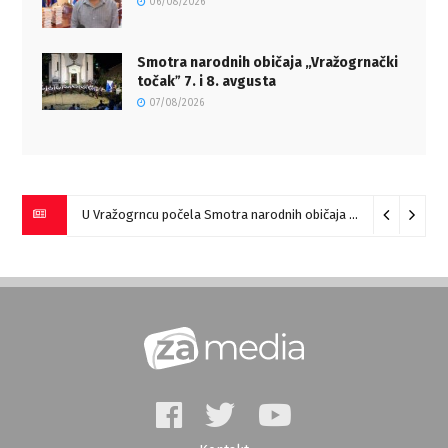
06/08/2026
Smotra narodnih običaja „Vražogrnački
točakˮ 7. i 8. avgusta
07/08/2026
U Vražogrncu počela Smotra narodnih običaja „Vražogrnački točak“