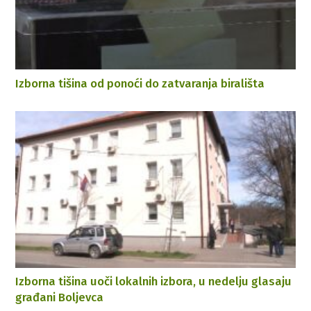
Izborna tišina od ponoći do zatvaranja birališta
Izborna tišina uoči lokalnih izbora, u nedelju glasaju
građani Boljevca