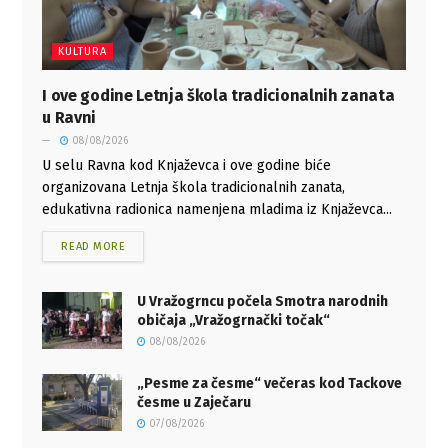
KULTURA
I ove godine Letnja škola tradicionalnih zanata
u Ravni
08/08/2026
U selu Ravna kod Knjaževca i ove godine biće
organizovana Letnja škola tradicionalnih zanata,
edukativna radionica namenjena mladima iz Knjaževca...
READ MORE
U Vražogrncu počela Smotra narodnih
običaja „Vražogrnački točak“
08/08/2026
„Pesme za česme“ večeras kod Tackove
česme u Zaječaru
07/08/2026