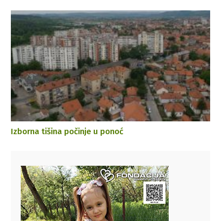
Izborna tišina počinje u ponoć