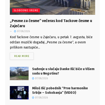
SLOBODNO VREME
„Pesme za česme“ večeras kod Tackove česme u
Zaječaru
07/08/2026
Kod Tackove česme u Zaječaru, u petak 7. avgusta, biće
održan muzički događaj „Pesme za česme“, a ovom
prilikom nastupiće...
READ MORE
Suđenje u slučaju Danke Ilić biće u Višem
sudu u Negotinu?
07/08/2026
Miloš Ilić pobednik “Prve harmonike
Srbije – Sokobanja” (VIDEO)
07/08/2026