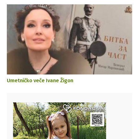
Umetničko veče Ivane Žigon