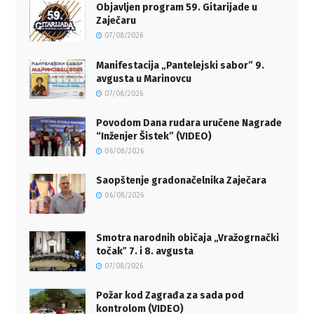
Objavljen program 59. Gitarijade u
Zaječaru
07/08/2026
Manifestacija „Pantelejski sabor” 9.
avgusta u Marinovcu
07/08/2026
Povodom Dana rudara uručene Nagrade
“Inženjer Šistek” (VIDEO)
06/08/2026
Saopštenje gradonačelnika Zaječara
06/08/2026
Smotra narodnih običaja „Vražogrnački
točakˮ 7. i 8. avgusta
07/08/2026
Požar kod Zagrađa za sada pod
kontrolom (VIDEO)