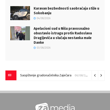
Karavan bezbednosti saobraćaja stiže u
Sokobanju
04/08/2026
Apelacioni sud u Nišu pravosnažno
obustavio istragu protiv Radoslava
Dragijevića u slučaju nestanka male
Danke
03/08/2026
Saopštenje gradonačelnika Zaječara
06/08/2026