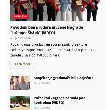
DRUŠTVO
Povodom Dana rudara uručene Nagrade
“Inženjer Šistek” (VIDEO)
06/08/2026
Rudari danas proslavljaju svoj praznik. U sektoru
rudarstva zaposleno je 32.000 radnika, koji u proseku
zarađuju više od 150.000 dinara. ...
READ MORE
Saopštenje gradonačelnika Zaječara
06/08/2026
Požar kod Zagrađa za sada pod
kontrolom (VIDEO)
05/08/2026