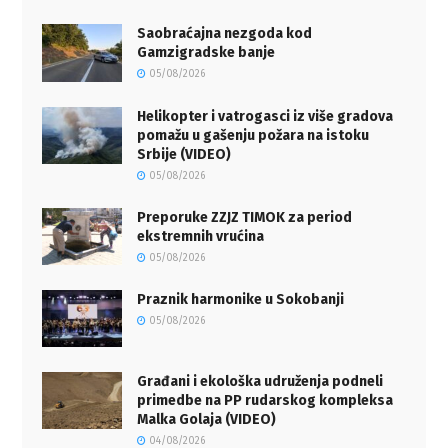
Saobraćajna nezgoda kod
Gamzigradske banje
05/08/2026
Helikopter i vatrogasci iz više gradova
pomažu u gašenju požara na istoku
Srbije (VIDEO)
05/08/2026
Preporuke ZZJZ TIMOK za period
ekstremnih vrućina
05/08/2026
Praznik harmonike u Sokobanji
05/08/2026
Građani i ekološka udruženja podneli
primedbe na PP rudarskog kompleksa
Malka Golaja (VIDEO)
04/08/2026