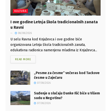
KULTURA
I ove godine Letnja škola tradicionalnih zanata
u Ravni
08/08/2026
U selu Ravna kod Knjaževca i ove godine biće
organizovana Letnja škola tradicionalnih zanata,
edukativna radionica namenjena mladima iz Knjaževca...
READ MORE
„Pesme za česme“ večeras kod Tackove
česme u Zaječaru
07/08/2026
Suđenje u slučaju Danke Ilić biće u Višem
sudu u Negotinu?
07/08/2026