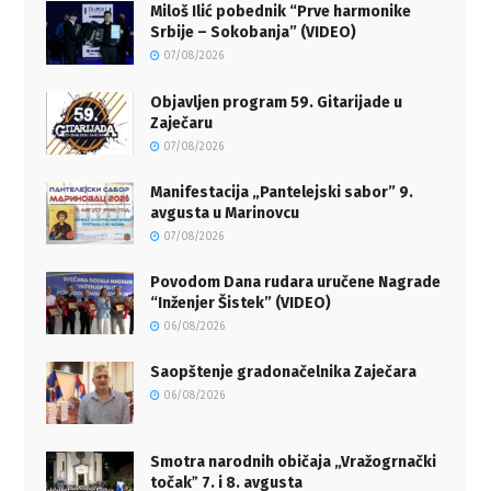
Miloš Ilić pobednik “Prve harmonike
Srbije – Sokobanja” (VIDEO)
07/08/2026
Objavljen program 59. Gitarijade u
Zaječaru
07/08/2026
Manifestacija „Pantelejski sabor” 9.
avgusta u Marinovcu
07/08/2026
Povodom Dana rudara uručene Nagrade
“Inženjer Šistek” (VIDEO)
06/08/2026
Saopštenje gradonačelnika Zaječara
06/08/2026
Smotra narodnih običaja „Vražogrnački
točakˮ 7. i 8. avgusta