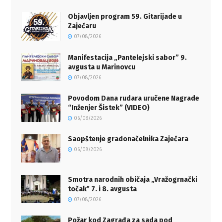
Objavljen program 59. Gitarijade u
Zaječaru
07/08/2026
Manifestacija „Pantelejski sabor” 9.
avgusta u Marinovcu
07/08/2026
Povodom Dana rudara uručene Nagrade
“Inženjer Šistek” (VIDEO)
06/08/2026
Saopštenje gradonačelnika Zaječara
06/08/2026
Smotra narodnih običaja „Vražogrnački
točakˮ 7. i 8. avgusta
07/08/2026
Požar kod Zagrađa za sada pod