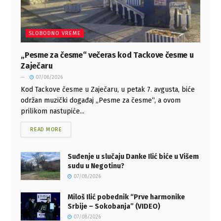
SLOBODNO VREME
„Pesme za česme“ večeras kod Tackove česme u
Zaječaru
07/08/2026
Kod Tackove česme u Zaječaru, u petak 7. avgusta, biće
održan muzički događaj „Pesme za česme“, a ovom
prilikom nastupiće...
READ MORE
Suđenje u slučaju Danke Ilić biće u Višem
sudu u Negotinu?
07/08/2026
Miloš Ilić pobednik “Prve harmonike
Srbije – Sokobanja” (VIDEO)
07/08/2026