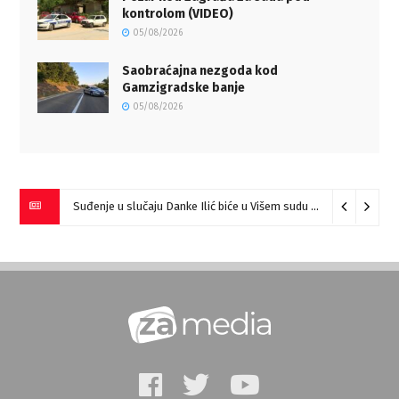
kontrolom (VIDEO)
05/08/2026
Saobraćajna nezgoda kod
Gamzigradske banje
05/08/2026
Suđenje u slučaju Danke Ilić biće u Višem sudu u Negotinu?
07