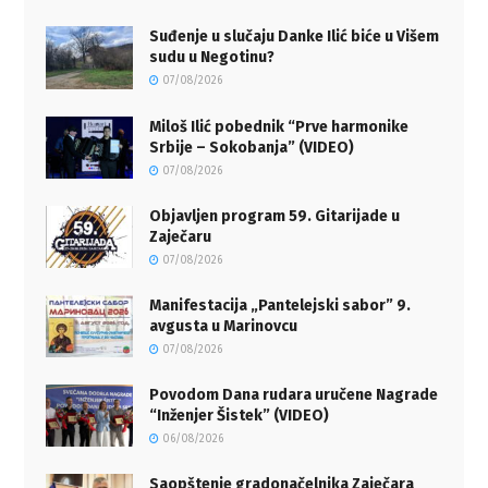
Suđenje u slučaju Danke Ilić biće u Višem
sudu u Negotinu?
07/08/2026
Miloš Ilić pobednik “Prve harmonike
Srbije – Sokobanja” (VIDEO)
07/08/2026
Objavljen program 59. Gitarijade u
Zaječaru
07/08/2026
Manifestacija „Pantelejski sabor” 9.
avgusta u Marinovcu
07/08/2026
Povodom Dana rudara uručene Nagrade
“Inženjer Šistek” (VIDEO)
06/08/2026
Saopštenje gradonačelnika Zaječara