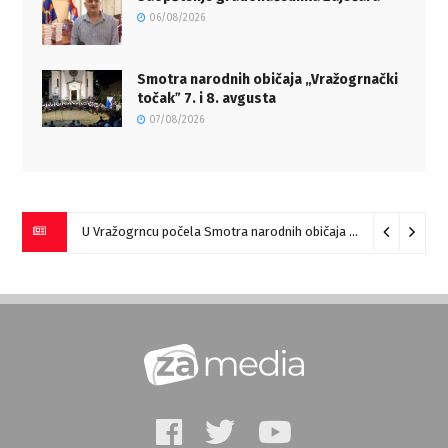
06/08/2026
Smotra narodnih običaja „Vražogrnački
točakˮ 7. i 8. avgusta
07/08/2026
U Vražogrncu počela Smotra narodnih običaja „Vražogrnački točak“