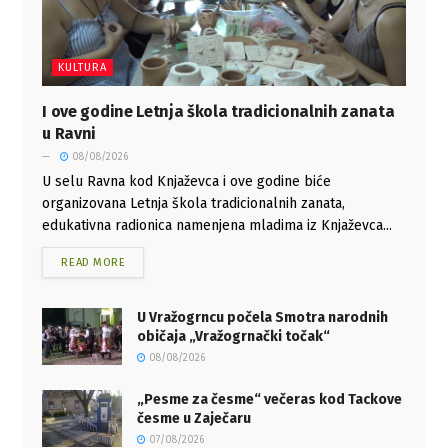
KULTURA
I ove godine Letnja škola tradicionalnih zanata
u Ravni
08/08/2026
U selu Ravna kod Knjaževca i ove godine biće
organizovana Letnja škola tradicionalnih zanata,
edukativna radionica namenjena mladima iz Knjaževca...
READ MORE
U Vražogrncu počela Smotra narodnih
običaja „Vražogrnački točak“
08/08/2026
„Pesme za česme“ večeras kod Tackove
česme u Zaječaru
07/08/2026