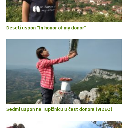
Deseti uspon “In honor of my donor”
Sedmi uspon na Tupižnicu u čast donora (VIDEO)