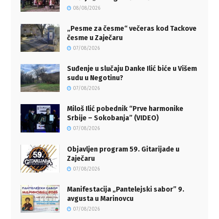
08/08/2026
„Pesme za česme“ večeras kod Tackove
česme u Zaječaru
07/08/2026
Suđenje u slučaju Danke Ilić biće u Višem
sudu u Negotinu?
07/08/2026
Miloš Ilić pobednik “Prve harmonike
Srbije – Sokobanja” (VIDEO)
07/08/2026
Objavljen program 59. Gitarijade u
Zaječaru
07/08/2026
Manifestacija „Pantelejski sabor” 9.
avgusta u Marinovcu
07/08/2026