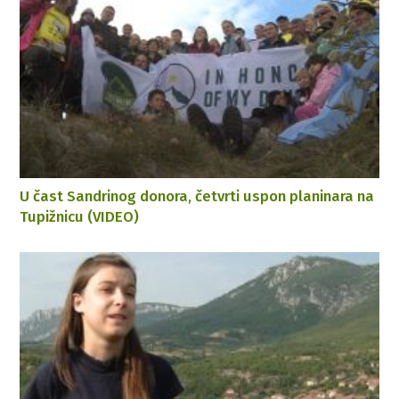
U čast Sandrinog donora, četvrti uspon planinara na
Tupižnicu (VIDEO)