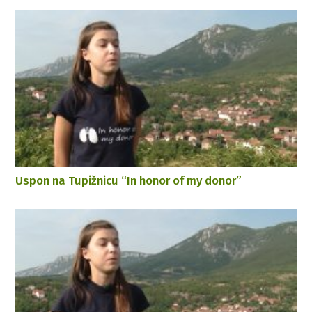
Uspon na Tupižnicu “In honor of my donor”