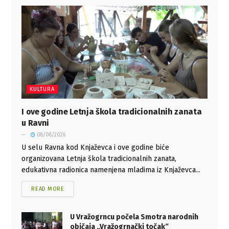
KULTURA
I ove godine Letnja škola tradicionalnih zanata
u Ravni
08/08/2026
U selu Ravna kod Knjaževca i ove godine biće
organizovana Letnja škola tradicionalnih zanata,
edukativna radionica namenjena mladima iz Knjaževca...
READ MORE
U Vražogrncu počela Smotra narodnih
običaja „Vražogrnački točak“