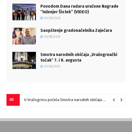
Povodom Dana rudara uručene Nagrade
“Inženjer Šistek” (VIDEO)
06/08/2026
Saopštenje gradonačelnika Zaječara
06/08/2026
Smotra narodnih običaja „Vražogrnački
točakˮ 7. i 8. avgusta
07/08/2026
U Vražogrncu počela Smotra narodnih običaja „Vražogrnački točak“