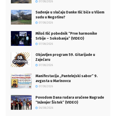
07/08/2026
Suđenje u slučaju Danke Ilić biće u Višem
sudu u Negotinu?
07/08/2026
Miloš Ilić pobednik “Prve harmonike
Srbije – Sokobanja” (VIDEO)
07/08/2026
Objavljen program 59. Gitarijade u
Zaječaru
07/08/2026
Manifestacija „Pantelejski sabor” 9.
avgusta u Marinovcu
07/08/2026
Povodom Dana rudara uručene Nagrade
“Inženjer Šistek” (VIDEO)
06/08/2026