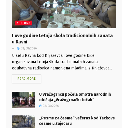
KULTURA
I ove godine Letnja škola tradicionalnih zanata
u Ravni
08/08/2026
U selu Ravna kod Knjaževca i ove godine biće
organizovana Letnja škola tradicionalnih zanata,
edukativna radionica namenjena mladima iz Knjaževca...
READ MORE
U Vražogrncu počela Smotra narodnih
običaja „Vražogrnački točak“
08/08/2026
„Pesme za česme“ večeras kod Tackove
česme u Zaječaru