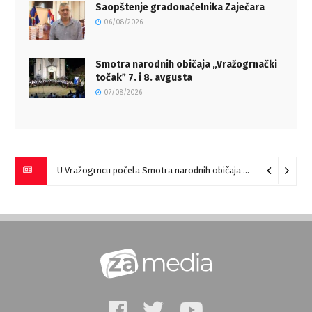
Saopštenje gradonačelnika Zaječara
06/08/2026
Smotra narodnih običaja „Vražogrnački
točakˮ 7. i 8. avgusta
07/08/2026
U Vražogrncu počela Smotra narodnih običaja „Vražogrnački točak“