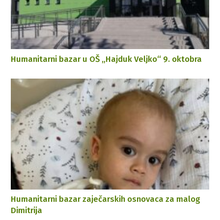
Humanitarni bazar u OŠ „Hajduk Veljko“ 9. oktobra
Humanitarni bazar zaječarskih osnovaca za malog
Dimitrija