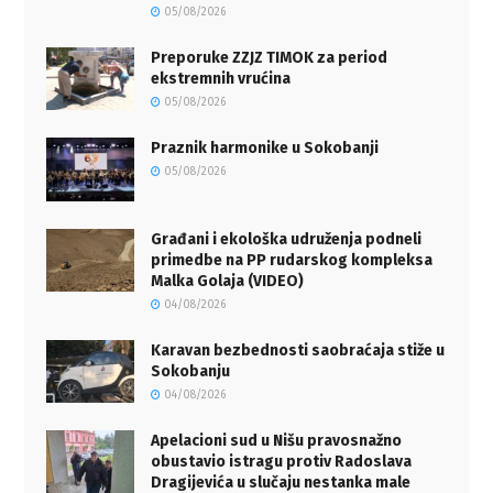
05/08/2026
Preporuke ZZJZ TIMOK za period
ekstremnih vrućina
05/08/2026
Praznik harmonike u Sokobanji
05/08/2026
Građani i ekološka udruženja podneli
primedbe na PP rudarskog kompleksa
Malka Golaja (VIDEO)
04/08/2026
Karavan bezbednosti saobraćaja stiže u
Sokobanju
04/08/2026
Apelacioni sud u Nišu pravosnažno
obustavio istragu protiv Radoslava
Dragijevića u slučaju nestanka male