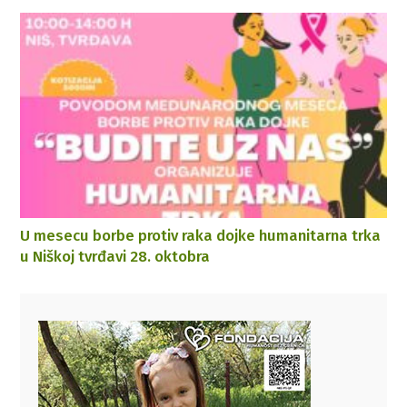
U mesecu borbe protiv raka dojke humanitarna trka
u Niškoj tvrđavi 28. oktobra