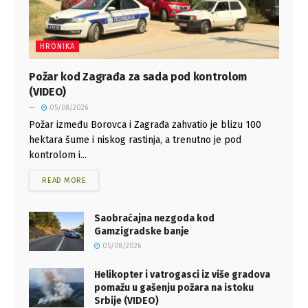
HRONIKA
Požar kod Zagrađa za sada pod kontrolom
(VIDEO)
05/08/2026
Požar između Borovca i Zagrađa zahvatio je blizu 100
hektara šume i niskog rastinja, a trenutno je pod
kontrolom i...
READ MORE
Saobraćajna nezgoda kod
Gamzigradske banje
05/08/2026
Helikopter i vatrogasci iz više gradova
pomažu u gašenju požara na istoku
Srbije (VIDEO)