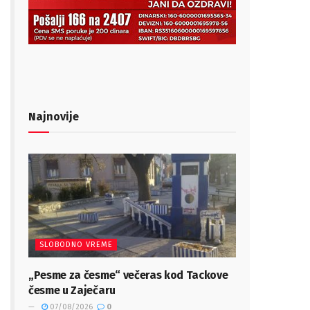
Najnovije
SLOBODNO VREME
„Pesme za česme“ večeras kod Tackove
česme u Zaječaru
07/08/2026
0