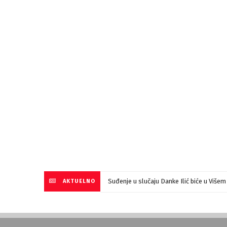
Suđenje u slučaju Danke Ilić biće u Više
AKTUELNO