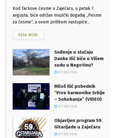
Kod Tackove česme u Zaječaru, u petak 7.
avgusta, biće održan muzički događaj „Pesme
za česme“, a ovom prilikom nastupiće...
READ MORE
Suđenje u slučaju
Danke Ilić biće u Višem
sudu u Negotinu?
07/08/2026
Miloš Ilić pobednik
“Prve harmonike Srbije
– Sokobanja” (VIDEO)
07/08/2026
Objavljen program 59.
Gitarijade u Zaječaru
07/08/2026