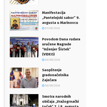
Manifestacija
„Pantelejski sabor” 9.
avgusta u Marinovcu
07/08/2026
Povodom Dana rudara
uručene Nagrade
“Inženjer Šistek”
(VIDEO)
06/08/2026
Saopštenje
gradonačelnika
Zaječara
06/08/2026
Smotra narodnih
običaja „Vražogrnački
točakˮ 7. i 8. avgusta