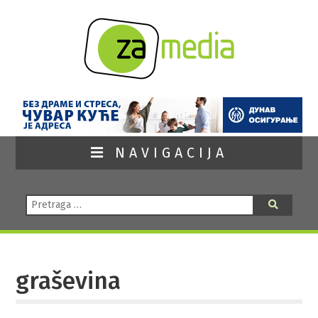
NAVIGACIJA
Pretraga:
Pretraga
graševina