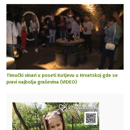
Timočki vinari u poseti Kutjevu u Hrvatskoj gde se
pravi najbolja graševina (VIDEO)