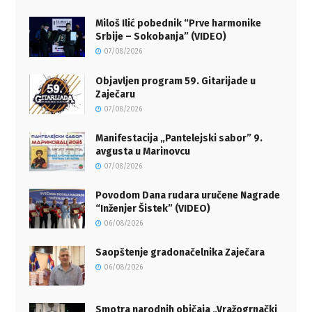
Miloš Ilić pobednik “Prve harmonike
Srbije – Sokobanja” (VIDEO)
07/08/2026
Objavljen program 59. Gitarijade u
Zaječaru
07/08/2026
Manifestacija „Pantelejski sabor” 9.
avgusta u Marinovcu
07/08/2026
Povodom Dana rudara uručene Nagrade
“Inženjer Šistek” (VIDEO)
06/08/2026
Saopštenje gradonačelnika Zaječara
06/08/2026
Smotra narodnih običaja „Vražogrnački