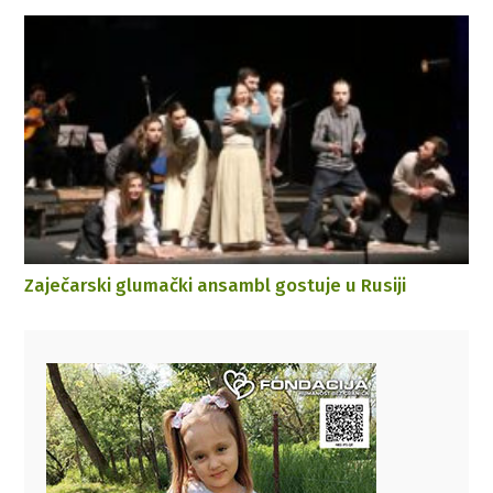
Zaječarski glumački ansambl gostuje u Rusiji