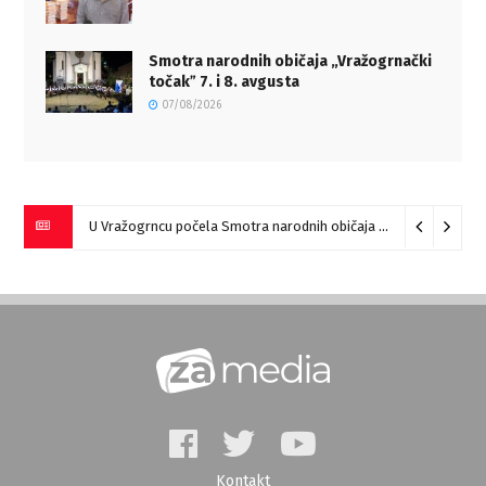
Smotra narodnih običaja „Vražogrnački
točakˮ 7. i 8. avgusta
07/08/2026
U Vražogrncu počela Smotra narodnih običaja „Vražogrnački točak“
Kontakt