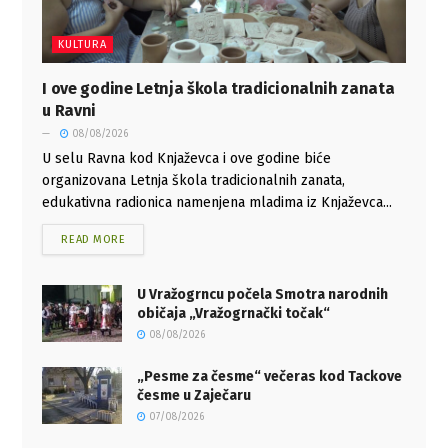
KULTURA
I ove godine Letnja škola tradicionalnih zanata
u Ravni
08/08/2026
U selu Ravna kod Knjaževca i ove godine biće
organizovana Letnja škola tradicionalnih zanata,
edukativna radionica namenjena mladima iz Knjaževca...
READ MORE
U Vražogrncu počela Smotra narodnih
običaja „Vražogrnački točak“
08/08/2026
„Pesme za česme“ večeras kod Tackove
česme u Zaječaru
07/08/2026