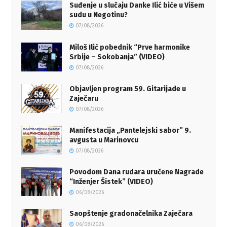
Suđenje u slučaju Danke Ilić biće u Višem
sudu u Negotinu?
07/08/2026
Miloš Ilić pobednik “Prve harmonike
Srbije – Sokobanja” (VIDEO)
07/08/2026
Objavljen program 59. Gitarijade u
Zaječaru
07/08/2026
Manifestacija „Pantelejski sabor” 9.
avgusta u Marinovcu
07/08/2026
Povodom Dana rudara uručene Nagrade
“Inženjer Šistek” (VIDEO)
06/08/2026
Saopštenje gradonačelnika Zaječara
06/08/2026