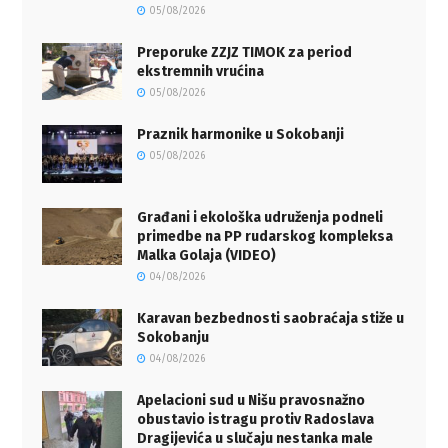
05/08/2026
Preporuke ZZJZ TIMOK za period
ekstremnih vrućina
05/08/2026
Praznik harmonike u Sokobanji
05/08/2026
Građani i ekološka udruženja podneli
primedbe na PP rudarskog kompleksa
Malka Golaja (VIDEO)
04/08/2026
Karavan bezbednosti saobraćaja stiže u
Sokobanju
04/08/2026
Apelacioni sud u Nišu pravosnažno
obustavio istragu protiv Radoslava
Dragijevića u slučaju nestanka male