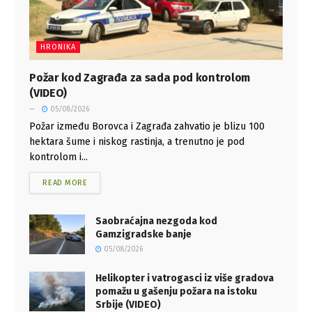
HRONIKA
Požar kod Zagrađa za sada pod kontrolom
(VIDEO)
05/08/2026
Požar između Borovca i Zagrađa zahvatio je blizu 100
hektara šume i niskog rastinja, a trenutno je pod
kontrolom i...
READ MORE
Saobraćajna nezgoda kod
Gamzigradske banje
05/08/2026
Helikopter i vatrogasci iz više gradova
pomažu u gašenju požara na istoku
Srbije (VIDEO)