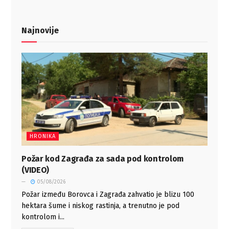
Najnovije
HRONIKA
Požar kod Zagrađa za sada pod kontrolom
(VIDEO)
05/08/2026
Požar između Borovca i Zagrađa zahvatio je blizu 100
hektara šume i niskog rastinja, a trenutno je pod
kontrolom i...