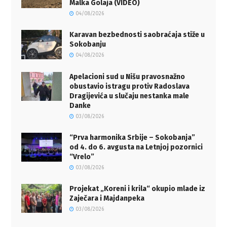
Malka Golaja (VIDEO)
04/08/2026
Karavan bezbednosti saobraćaja stiže u
Sokobanju
04/08/2026
Apelacioni sud u Nišu pravosnažno
obustavio istragu protiv Radoslava
Dragijevića u slučaju nestanka male
Danke
03/08/2026
“Prva harmonika Srbije – Sokobanja”
od 4. do 6. avgusta na Letnjoj pozornici
“Vrelo”
03/08/2026
Projekat „Koreni i krila“ okupio mlade iz
Zaječara i Majdanpeka
03/08/2026