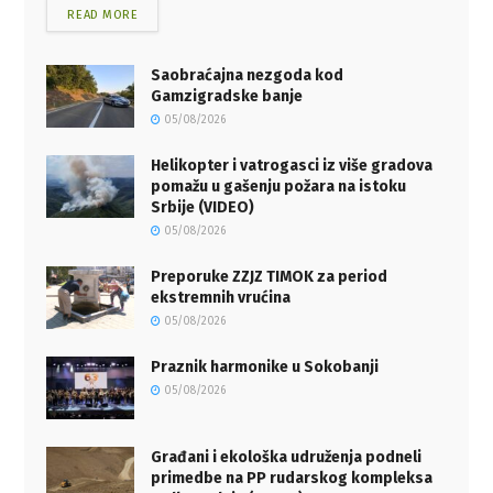
READ MORE
Saobraćajna nezgoda kod
Gamzigradske banje
05/08/2026
Helikopter i vatrogasci iz više gradova
pomažu u gašenju požara na istoku
Srbije (VIDEO)
05/08/2026
Preporuke ZZJZ TIMOK za period
ekstremnih vrućina
05/08/2026
Praznik harmonike u Sokobanji
05/08/2026
Građani i ekološka udruženja podneli
primedbe na PP rudarskog kompleksa