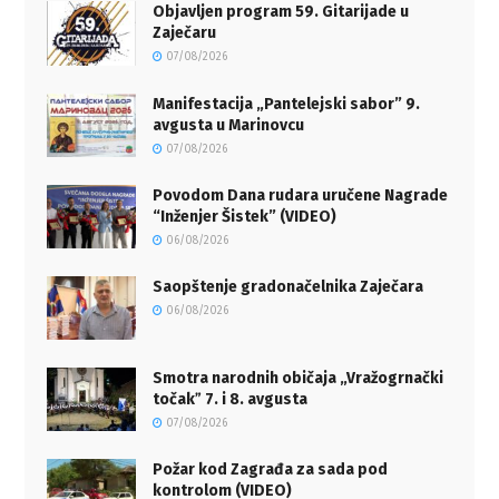
Objavljen program 59. Gitarijade u
Zaječaru
07/08/2026
Manifestacija „Pantelejski sabor” 9.
avgusta u Marinovcu
07/08/2026
Povodom Dana rudara uručene Nagrade
“Inženjer Šistek” (VIDEO)
06/08/2026
Saopštenje gradonačelnika Zaječara
06/08/2026
Smotra narodnih običaja „Vražogrnački
točakˮ 7. i 8. avgusta
07/08/2026
Požar kod Zagrađa za sada pod
kontrolom (VIDEO)