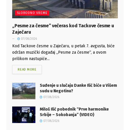
SLOBODNO VREME
„Pesme za česme“ večeras kod Tackove česme u
Zaječaru
07/08/2026
Kod Tackove česme u Zaječaru, u petak 7. avgusta, biće
održan muzički događaj „Pesme za česme“, a ovom
prilikom nastupiće...
READ MORE
Suđenje u slučaju Danke Ilić biće u Višem
sudu u Negotinu?
07/08/2026
Miloš Ilić pobednik “Prve harmonike
Srbije – Sokobanja” (VIDEO)
07/08/2026