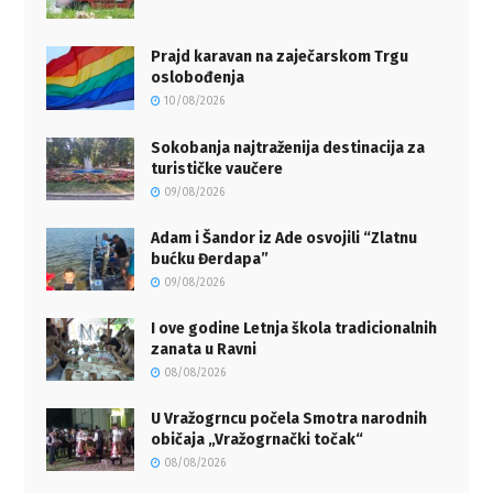
Prajd karavan na zaječarskom Trgu
oslobođenja
10/08/2026
Sokobanja najtraženija destinacija za
turističke vaučere
09/08/2026
Adam i Šandor iz Ade osvojili “Zlatnu
bućku Đerdapa”
09/08/2026
I ove godine Letnja škola tradicionalnih
zanata u Ravni
08/08/2026
U Vražogrncu počela Smotra narodnih
običaja „Vražogrnački točak“
08/08/2026