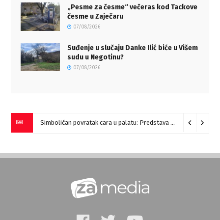
„Pesme za česme“ večeras kod Tackove
česme u Zaječaru
07/08/2026
Suđenje u slučaju Danke Ilić biće u Višem
sudu u Negotinu?
07/08/2026
Simboličan povratak cara u palatu: Predstava “Galerije” na Romulijani