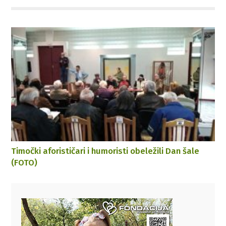
Timočki aforističari i humoristi obeležili Dan šale
(FOTO)