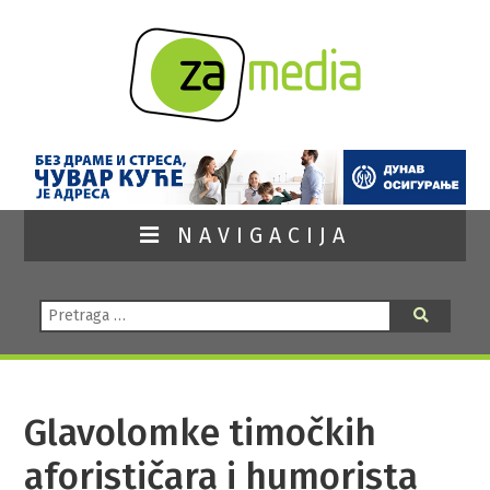
NAVIGACIJA
Pretraga:
Pretraga
Glavolomke timočkih
aforističara i humorista