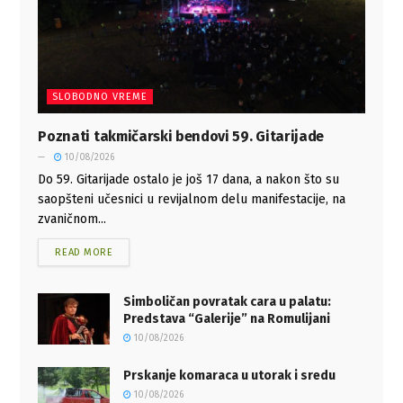
SLOBODNO VREME
Poznati takmičarski bendovi 59. Gitarijade
10/08/2026
Do 59. Gitarijade ostalo je još 17 dana, a nakon što su
saopšteni učesnici u revijalnom delu manifestacije, na
zvaničnom...
READ MORE
Simboličan povratak cara u palatu:
Predstava “Galerije” na Romulijani
10/08/2026
Prskanje komaraca u utorak i sredu
10/08/2026