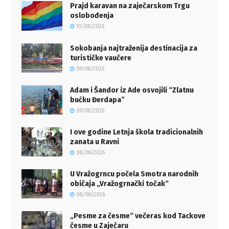
Prajd karavan na zaječarskom Trgu
oslobođenja
10/08/2026
Sokobanja najtraženija destinacija za
turističke vaučere
09/08/2026
Adam i Šandor iz Ade osvojili “Zlatnu
bućku Đerdapa”
09/08/2026
I ove godine Letnja škola tradicionalnih
zanata u Ravni
08/08/2026
U Vražogrncu počela Smotra narodnih
običaja „Vražogrnački točak“
08/08/2026
„Pesme za česme“ večeras kod Tackove
česme u Zaječaru