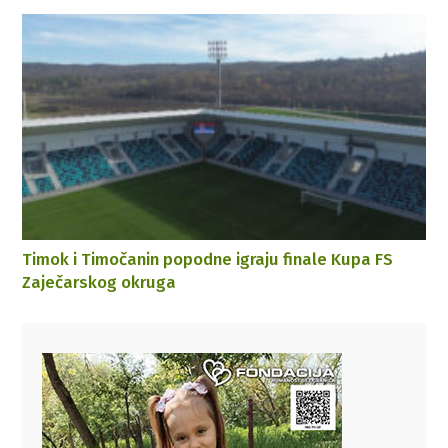
Timok i Timočanin popodne igraju finale Kupa FS
Zaječarskog okruga