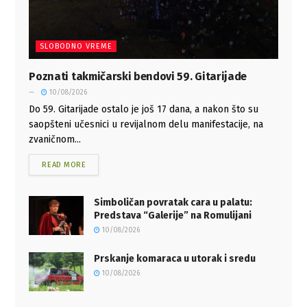
SLOBODNO VREME
Poznati takmičarski bendovi 59. Gitarijade
10/08/2026
Do 59. Gitarijade ostalo je još 17 dana, a nakon što su
saopšteni učesnici u revijalnom delu manifestacije, na
zvaničnom...
READ MORE
Simboličan povratak cara u palatu:
Predstava “Galerije” na Romulijani
10/08/2026
Prskanje komaraca u utorak i sredu
10/08/2026