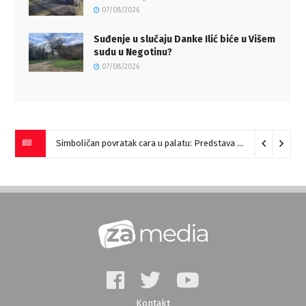
07/08/2026
Suđenje u slučaju Danke Ilić biće u Višem
sudu u Negotinu?
07/08/2026
Simboličan povratak cara u palatu: Predstava “Galerije” na Romulijani
Kontakt