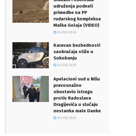
udruženja podneli
primedbe na PP
rudarskog kompleksa
Malka Golaja (VIDEO)
04/08/2026
Karavan bezbednosti
saobraćaja stiže u
Sokobanju
04/08/2026
Apelacioni sud u Nišu
pravosnažno
obustavio istragu
protiv Radoslava
Dragijevića u slučaju
nestanka male Danke
03/08/2026