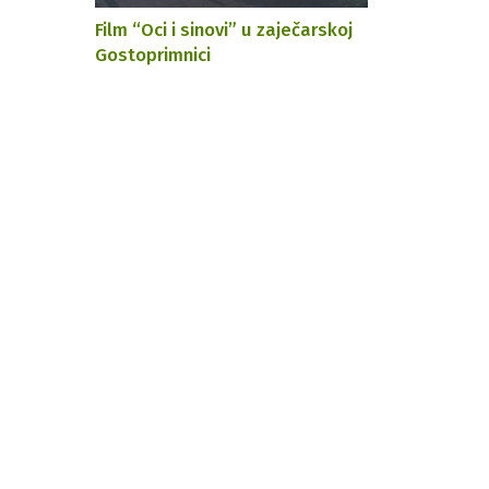
Film “Oci i sinovi” u zaječarskoj
Gostoprimnici