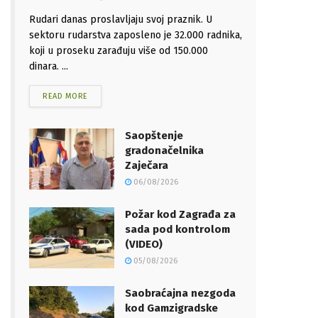
Rudari danas proslavljaju svoj praznik. U
sektoru rudarstva zaposleno je 32.000 radnika,
koji u proseku zarađuju više od 150.000
dinara. ...
READ MORE
Saopštenje
gradonačelnika
Zaječara
06/08/2026
Požar kod Zagrađa za
sada pod kontrolom
(VIDEO)
05/08/2026
Saobraćajna nezgoda
kod Gamzigradske