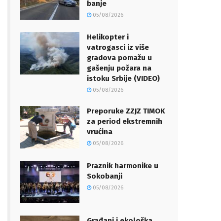
banje
05/08/2026
Helikopter i
vatrogasci iz više
gradova pomažu u
gašenju požara na
istoku Srbije (VIDEO)
05/08/2026
Preporuke ZZJZ TIMOK
za period ekstremnih
vrućina
05/08/2026
Praznik harmonike u
Sokobanji
05/08/2026
Građani i ekološka