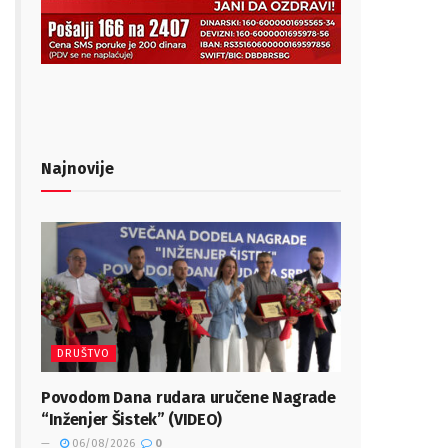
Najnovije
DRUŠTVO
Povodom Dana rudara uručene Nagrade
“Inženjer Šistek” (VIDEO)
06/08/2026
0