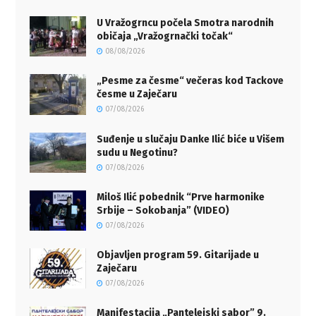
U Vražogrncu počela Smotra narodnih
običaja „Vražogrnački točak“
08/08/2026
„Pesme za česme“ večeras kod Tackove
česme u Zaječaru
07/08/2026
Suđenje u slučaju Danke Ilić biće u Višem
sudu u Negotinu?
07/08/2026
Miloš Ilić pobednik “Prve harmonike
Srbije – Sokobanja” (VIDEO)
07/08/2026
Objavljen program 59. Gitarijade u
Zaječaru
07/08/2026
Manifestacija „Pantelejski sabor” 9.