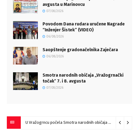
avgusta u Marinovcu
07/08/2026
Povodom Dana rudara uručene Nagrade
“Inženjer Šistek” (VIDEO)
06/08/2026
Saopštenje gradonačelnika Zaječara
06/08/2026
Smotra narodnih običaja „Vražogrnački
točakˮ 7. i 8. avgusta
07/08/2026
U Vražogrncu počela Smotra narodnih običaja „Vražogrnački točak“