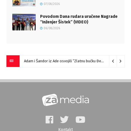
07/08/2026
Povodom Dana rudara uručene Nagrade
“Inženjer Šistek” (VIDEO)
06/08/2026
Adam i Šandor iz Ade osvojili “Zlatnu bućku Đerdapa”
09/08/2
Kontakt