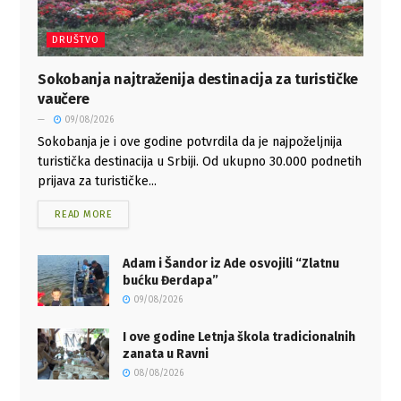
DRUŠTVO
Sokobanja najtraženija destinacija za turističke
vaučere
09/08/2026
Sokobanja je i ove godine potvrdila da je najpoželjnija
turistička destinacija u Srbiji. Od ukupno 30.000 podnetih
prijava za turističke...
READ MORE
Adam i Šandor iz Ade osvojili “Zlatnu
bućku Đerdapa”
09/08/2026
I ove godine Letnja škola tradicionalnih
zanata u Ravni
08/08/2026