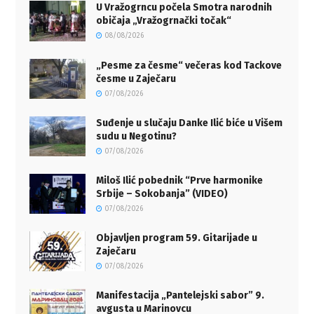
U Vražogrncu počela Smotra narodnih
običaja „Vražogrnački točak“
08/08/2026
„Pesme za česme“ večeras kod Tackove
česme u Zaječaru
07/08/2026
Suđenje u slučaju Danke Ilić biće u Višem
sudu u Negotinu?
07/08/2026
Miloš Ilić pobednik “Prve harmonike
Srbije – Sokobanja” (VIDEO)
07/08/2026
Objavljen program 59. Gitarijade u
Zaječaru
07/08/2026
Manifestacija „Pantelejski sabor” 9.
avgusta u Marinovcu