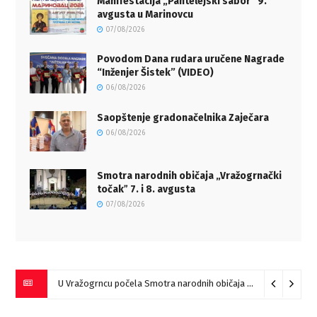
Manifestacija „Pantelejski sabor” 9.
avgusta u Marinovcu
07/08/2026
Povodom Dana rudara uručene Nagrade
“Inženjer Šistek” (VIDEO)
06/08/2026
Saopštenje gradonačelnika Zaječara
06/08/2026
Smotra narodnih običaja „Vražogrnački
točakˮ 7. i 8. avgusta
07/08/2026
U Vražogrncu počela Smotra narodnih običaja „Vražogrnački točak“