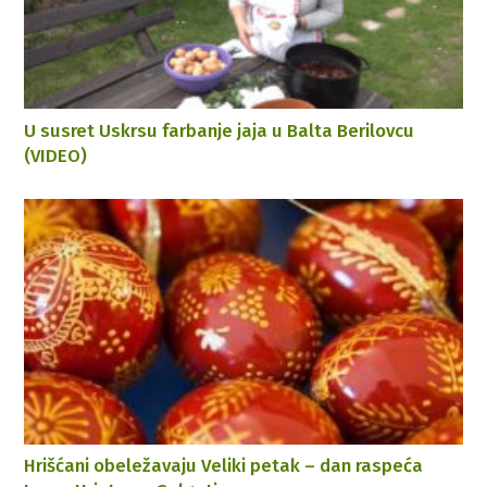
U susret Uskrsu farbanje jaja u Balta Berilovcu
(VIDEO)
Hrišćani obeležavaju Veliki petak – dan raspeća