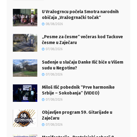
U Vražogrncu počela Smotra narodnih
običaja „Vražogrnački točak“
08/08/2026
„Pesme za česme“ večeras kod Tackove
česme u Zaječaru
07/08/2026
Suđenje u slučaju Danke Ilić biće u Višem
sudu u Negotinu?
07/08/2026
Miloš Ilić pobednik “Prve harmonike
Srbije – Sokobanja” (VIDEO)
07/08/2026
Objavljen program 59. Gitarijade u
Zaječaru
07/08/2026