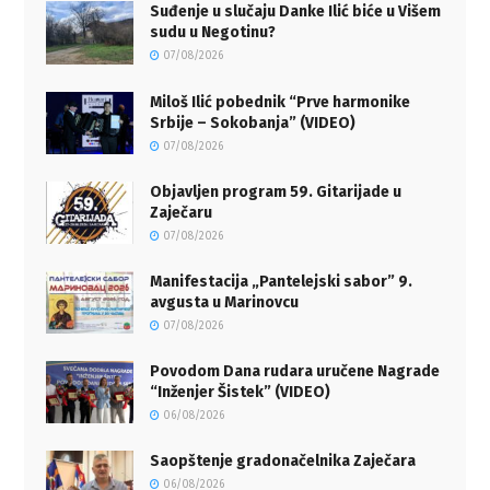
Suđenje u slučaju Danke Ilić biće u Višem
sudu u Negotinu?
07/08/2026
Miloš Ilić pobednik “Prve harmonike
Srbije – Sokobanja” (VIDEO)
07/08/2026
Objavljen program 59. Gitarijade u
Zaječaru
07/08/2026
Manifestacija „Pantelejski sabor” 9.
avgusta u Marinovcu
07/08/2026
Povodom Dana rudara uručene Nagrade
“Inženjer Šistek” (VIDEO)
06/08/2026
Saopštenje gradonačelnika Zaječara
06/08/2026