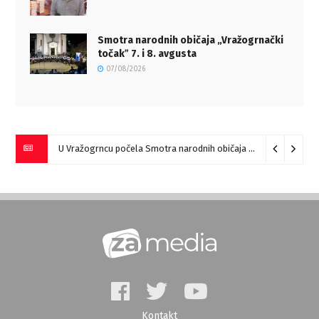
Smotra narodnih običaja „Vražogrnački
točakˮ 7. i 8. avgusta
07/08/2026
U Vražogrncu počela Smotra narodnih običaja „Vražogrnački točak“
Kontakt