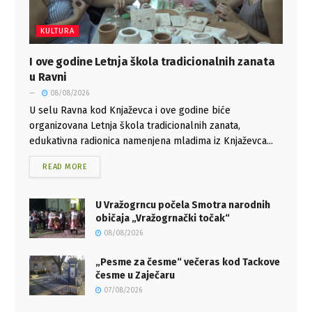
KULTURA
I ove godine Letnja škola tradicionalnih zanata
u Ravni
08/08/2026
U selu Ravna kod Knjaževca i ove godine biće
organizovana Letnja škola tradicionalnih zanata,
edukativna radionica namenjena mladima iz Knjaževca...
READ MORE
U Vražogrncu počela Smotra narodnih
običaja „Vražogrnački točak“
08/08/2026
„Pesme za česme“ večeras kod Tackove
česme u Zaječaru
07/08/2026