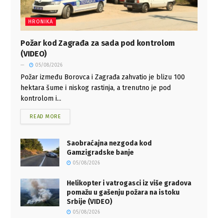
HRONIKA
Požar kod Zagrađa za sada pod kontrolom
(VIDEO)
05/08/2026
Požar između Borovca i Zagrađa zahvatio je blizu 100
hektara šume i niskog rastinja, a trenutno je pod
kontrolom i...
READ MORE
Saobraćajna nezgoda kod
Gamzigradske banje
05/08/2026
Helikopter i vatrogasci iz više gradova
pomažu u gašenju požara na istoku
Srbije (VIDEO)
05/08/2026