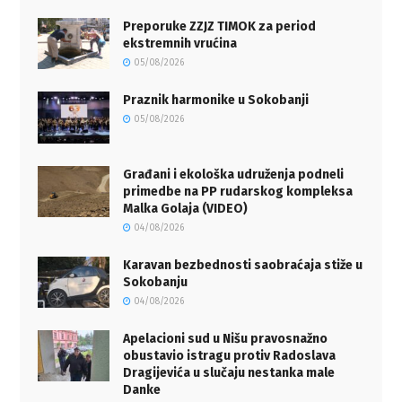
Preporuke ZZJZ TIMOK za period
ekstremnih vrućina
05/08/2026
Praznik harmonike u Sokobanji
05/08/2026
Građani i ekološka udruženja podneli
primedbe na PP rudarskog kompleksa
Malka Golaja (VIDEO)
04/08/2026
Karavan bezbednosti saobraćaja stiže u
Sokobanju
04/08/2026
Apelacioni sud u Nišu pravosnažno
obustavio istragu protiv Radoslava
Dragijevića u slučaju nestanka male
Danke