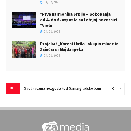
03/08/2026
“Prva harmonika Srbije – Sokobanja”
od 4. do 6. avgusta na Letnjoj pozornici
“Vrelo”
03/08/2026
Projekat „Koreni i krila“ okupio mlade iz
Zaječara i Majdanpeka
03/08/2026
Saobraćajna nezgoda kod Gamzigradske banje
05/08/2026