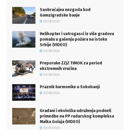
Saobraćajna nezgoda kod
Gamzigradske banje
05/08/2026
Helikopter i vatrogasci iz više gradova
pomažu u gašenju požara na istoku
Srbije (VIDEO)
05/08/2026
Preporuke ZZJZ TIMOK za period
ekstremnih vrućina
05/08/2026
Praznik harmonike u Sokobanji
05/08/2026
Građani i ekološka udruženja podneli
primedbe na PP rudarskog kompleksa
Malka Golaja (VIDEO)
04/08/2026