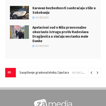
Karavan bezbednosti saobraćaja stiže u
Sokobanju
04/08/2026
Apelacioni sud u Nišu pravosnažno
obustavio istragu protiv Radoslava
Dragijevića u slučaju nestanka male
Danke
03/08/2026
Saopštenje gradonačelnika Zaječara
06/08/2026