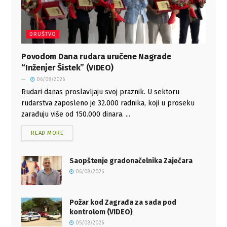
DRUŠTVO
Povodom Dana rudara uručene Nagrade
“Inženjer Šistek” (VIDEO)
06/08/2026
Rudari danas proslavljaju svoj praznik. U sektoru
rudarstva zaposleno je 32.000 radnika, koji u proseku
zarađuju više od 150.000 dinara. ...
READ MORE
Saopštenje gradonačelnika Zaječara
06/08/2026
Požar kod Zagrađa za sada pod
kontrolom (VIDEO)
05/08/2026