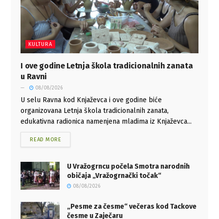
KULTURA
I ove godine Letnja škola tradicionalnih zanata
u Ravni
08/08/2026
U selu Ravna kod Knjaževca i ove godine biće
organizovana Letnja škola tradicionalnih zanata,
edukativna radionica namenjena mladima iz Knjaževca...
READ MORE
U Vražogrncu počela Smotra narodnih
običaja „Vražogrnački točak“
08/08/2026
„Pesme za česme“ večeras kod Tackove
česme u Zaječaru