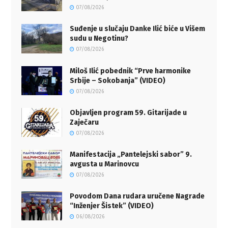
07/08/2026
Suđenje u slučaju Danke Ilić biće u Višem
sudu u Negotinu?
07/08/2026
Miloš Ilić pobednik “Prve harmonike
Srbije – Sokobanja” (VIDEO)
07/08/2026
Objavljen program 59. Gitarijade u
Zaječaru
07/08/2026
Manifestacija „Pantelejski sabor” 9.
avgusta u Marinovcu
07/08/2026
Povodom Dana rudara uručene Nagrade
“Inženjer Šistek” (VIDEO)
06/08/2026