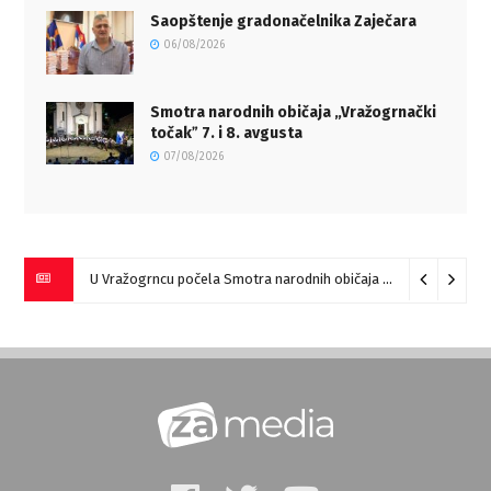
Saopštenje gradonačelnika Zaječara
06/08/2026
Smotra narodnih običaja „Vražogrnački
točakˮ 7. i 8. avgusta
07/08/2026
U Vražogrncu počela Smotra narodnih običaja „Vražogrnački točak“