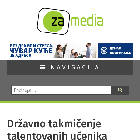
NAVIGACIJA
Pretraga:
Pretraga
Državno takmičenje
talentovanih učenika