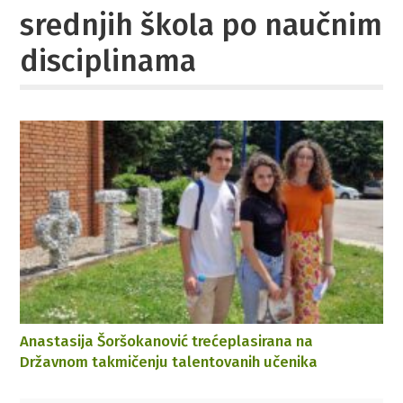
srednjih škola po naučnim
disciplinama
Anastasija Šoršokanović trećeplasirana na
Državnom takmičenju talentovanih učenika