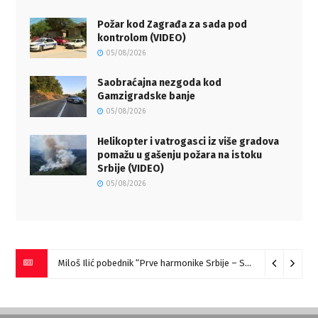
Požar kod Zagrađa za sada pod
kontrolom (VIDEO)
05/08/2026
Saobraćajna nezgoda kod
Gamzigradske banje
05/08/2026
Helikopter i vatrogasci iz više gradova
pomažu u gašenju požara na istoku
Srbije (VIDEO)
05/08/2026
Miloš Ilić pobednik “Prve harmonike Srbije – Sokobanja” (VIDEO)