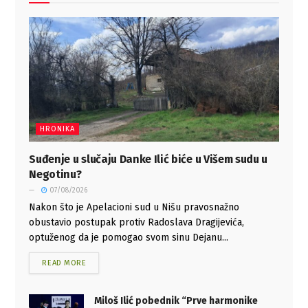
HRONIKA
Suđenje u slučaju Danke Ilić biće u Višem sudu u
Negotinu?
07/08/2026
Nakon što je Apelacioni sud u Nišu pravosnažno
obustavio postupak protiv Radoslava Dragijevića,
optuženog da je pomogao svom sinu Dejanu...
READ MORE
Miloš Ilić pobednik “Prve harmonike