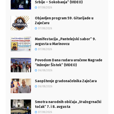
Srbije – Sokobanja” (VIDEO)
07/08/2026
Objavljen program 59. Gitarijade u
Zaječaru
07/08/2026
Manifestacija „Pantelejski sabor” 9.
avgusta u Marinovcu
07/08/2026
Povodom Dana rudara uručene Nagrade
“Inženjer Šistek” (VIDEO)
06/08/2026
Saopštenje gradonačelnika Zaječara
06/08/2026
Smotra narodnih običaja „Vražogrnački
točakˮ 7. i 8. avgusta
07/08/2026