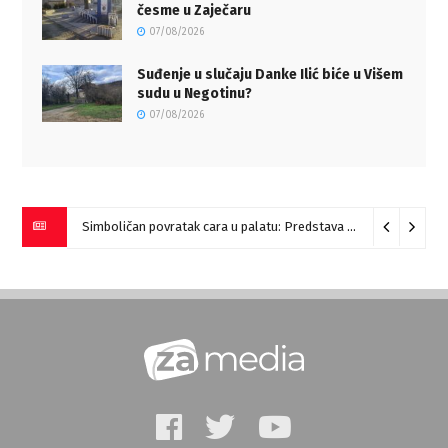
česme u Zaječaru
07/08/2026
Suđenje u slučaju Danke Ilić biće u Višem
sudu u Negotinu?
07/08/2026
Simboličan povratak cara u palatu: Predstava “Galerije” na Romulijani