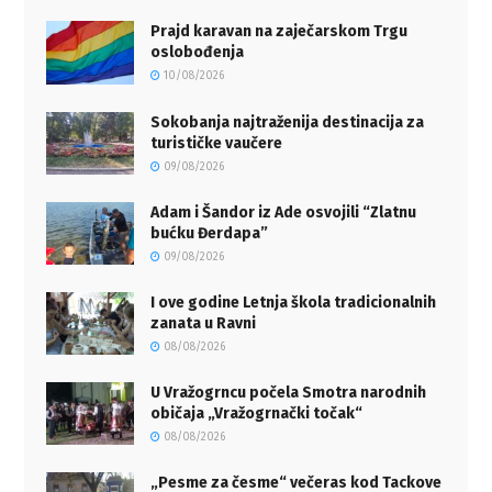
Prajd karavan na zaječarskom Trgu
oslobođenja
10/08/2026
Sokobanja najtraženija destinacija za
turističke vaučere
09/08/2026
Adam i Šandor iz Ade osvojili “Zlatnu
bućku Đerdapa”
09/08/2026
I ove godine Letnja škola tradicionalnih
zanata u Ravni
08/08/2026
U Vražogrncu počela Smotra narodnih
običaja „Vražogrnački točak“
08/08/2026
„Pesme za česme“ večeras kod Tackove