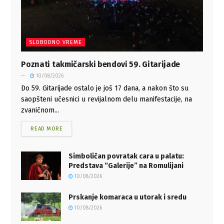
SLOBODNO VREME
Poznati takmičarski bendovi 59. Gitarijade
10/08/2026
Do 59. Gitarijade ostalo je još 17 dana, a nakon što su
saopšteni učesnici u revijalnom delu manifestacije, na
zvaničnom...
READ MORE
Simboličan povratak cara u palatu:
Predstava “Galerije” na Romulijani
10/08/2026
Prskanje komaraca u utorak i sredu
10/08/2026