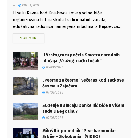
08/08/2026
U selu Ravna kod Knjaževca i ove godine biće
organizovana Letnja škola tradicionalnih zanata,
edukativna radionica namenjena mladima iz Knjaževca...
READ MORE
U Vražogrncu počela Smotra narodnih
običaja „Vražogrnački točak“
08/08/2026
„Pesme za česme“ večeras kod Tackove
česme u Zaječaru
07/08/2026
Suđenje u slučaju Danke Ilić biće u Višem
sudu u Negotinu?
07/08/2026
Miloš Ilić pobednik “Prve harmonike
Srbije – Sokobanja” (VIDEO)