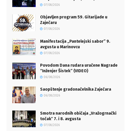
07/08/2026
Objavljen program 59. Gitarijade u
Zaječaru
07/08/2026
Manifestacija „Pantelejski sabor” 9.
avgusta u Marinovcu
07/08/2026
Povodom Dana rudara uručene Nagrade
“Inženjer Šistek” (VIDEO)
06/08/2026
Saopštenje gradonačelnika Zaječara
06/08/2026
Smotra narodnih običaja „Vražogrnački
točakˮ 7. i 8. avgusta
07/08/2026