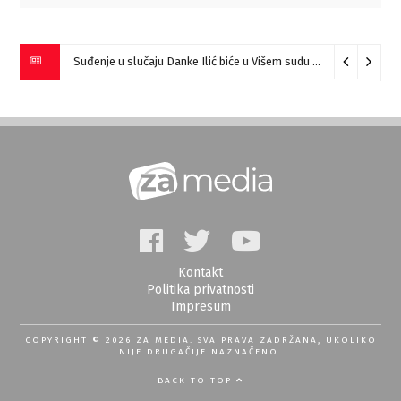
Suđenje u slučaju Danke Ilić biće u Višem sudu u Negotinu?
07
Kontakt
Politika privatnosti
Impresum
COPYRIGHT © 2026 ZA MEDIA. SVA PRAVA ZADRŽANA, UKOLIKO
NIJE DRUGAČIJE NAZNAČENO.
BACK TO TOP