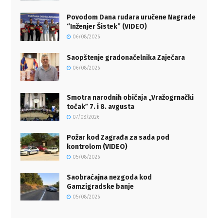
Povodom Dana rudara uručene Nagrade
“Inženjer Šistek” (VIDEO)
06/08/2026
Saopštenje gradonačelnika Zaječara
06/08/2026
Smotra narodnih običaja „Vražogrnački
točakˮ 7. i 8. avgusta
07/08/2026
Požar kod Zagrađa za sada pod
kontrolom (VIDEO)
05/08/2026
Saobraćajna nezgoda kod
Gamzigradske banje
05/08/2026