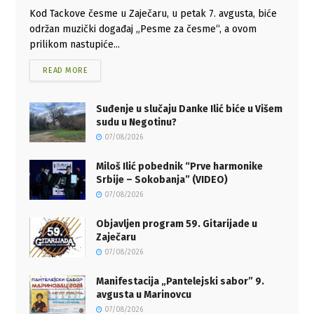
Kod Tackove česme u Zaječaru, u petak 7. avgusta, biće
održan muzički događaj „Pesme za česme“, a ovom
prilikom nastupiće...
READ MORE
Suđenje u slučaju Danke Ilić biće u Višem
sudu u Negotinu?
07/08/2026
Miloš Ilić pobednik “Prve harmonike
Srbije – Sokobanja” (VIDEO)
07/08/2026
Objavljen program 59. Gitarijade u
Zaječaru
07/08/2026
Manifestacija „Pantelejski sabor” 9.
avgusta u Marinovcu
07/08/2026