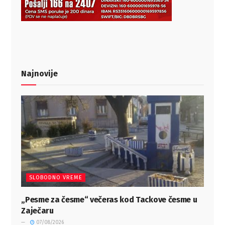
Najnovije
SLOBODNO VREME
„Pesme za česme“ večeras kod Tackove česme u
Zaječaru
07/08/2026