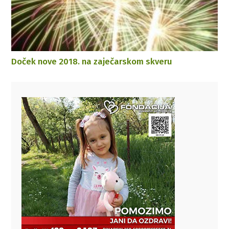
Doček nove 2018. na zaječarskom skveru