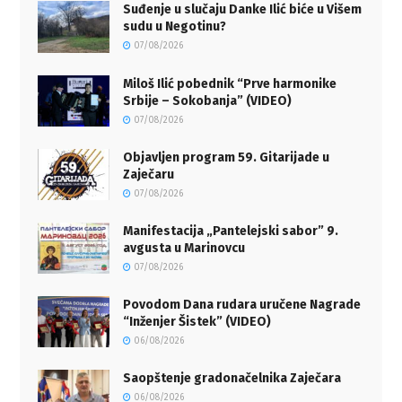
Suđenje u slučaju Danke Ilić biće u Višem
sudu u Negotinu?
07/08/2026
Miloš Ilić pobednik “Prve harmonike
Srbije – Sokobanja” (VIDEO)
07/08/2026
Objavljen program 59. Gitarijade u
Zaječaru
07/08/2026
Manifestacija „Pantelejski sabor” 9.
avgusta u Marinovcu
07/08/2026
Povodom Dana rudara uručene Nagrade
“Inženjer Šistek” (VIDEO)
06/08/2026
Saopštenje gradonačelnika Zaječara
06/08/2026