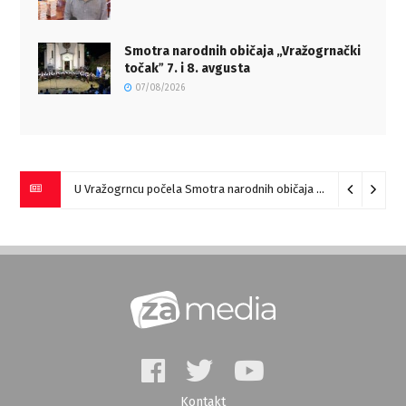
Smotra narodnih običaja „Vražogrnački
točakˮ 7. i 8. avgusta
07/08/2026
U Vražogrncu počela Smotra narodnih običaja „Vražogrnački točak“
Kontakt