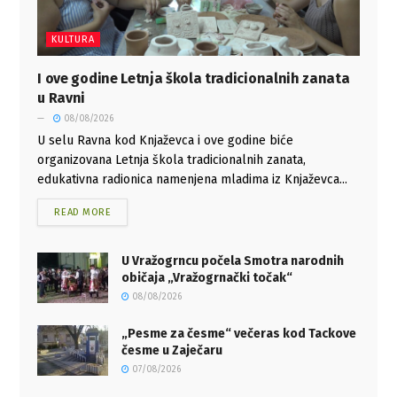
KULTURA
I ove godine Letnja škola tradicionalnih zanata
u Ravni
08/08/2026
U selu Ravna kod Knjaževca i ove godine biće
organizovana Letnja škola tradicionalnih zanata,
edukativna radionica namenjena mladima iz Knjaževca...
READ MORE
U Vražogrncu počela Smotra narodnih
običaja „Vražogrnački točak“
08/08/2026
„Pesme za česme“ večeras kod Tackove
česme u Zaječaru
07/08/2026