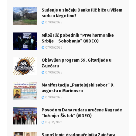
Suđenje u slučaju Danke Ilić biće u Višem
sudu u Negotinu?
07/08/2026
Miloš Ilić pobednik “Prve harmonike
Srbije – Sokobanja” (VIDEO)
07/08/2026
Objavljen program 59. Gitarijade u
Zaječaru
07/08/2026
Manifestacija „Pantelejski sabor” 9.
avgusta u Marinovcu
07/08/2026
Povodom Dana rudara uručene Nagrade
“Inženjer Šistek” (VIDEO)
06/08/2026
Saopštenje gradonačelnika Zaječara