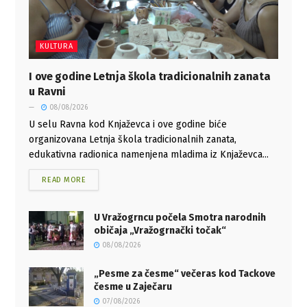
KULTURA
I ove godine Letnja škola tradicionalnih zanata
u Ravni
08/08/2026
U selu Ravna kod Knjaževca i ove godine biće
organizovana Letnja škola tradicionalnih zanata,
edukativna radionica namenjena mladima iz Knjaževca...
READ MORE
U Vražogrncu počela Smotra narodnih
običaja „Vražogrnački točak“
08/08/2026
„Pesme za česme“ večeras kod Tackove
česme u Zaječaru
07/08/2026