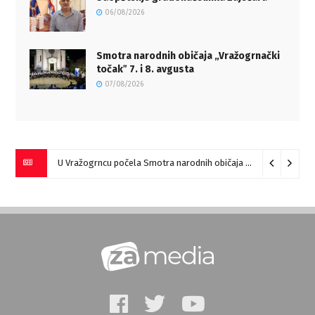
06/08/2026
Smotra narodnih običaja „Vražogrnački
točakˮ 7. i 8. avgusta
07/08/2026
U Vražogrncu počela Smotra narodnih običaja „Vražogrnački točak“