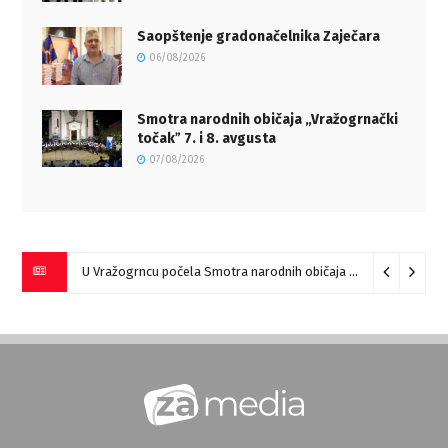
Saopštenje gradonačelnika Zaječara
06/08/2026
Smotra narodnih običaja „Vražogrnački
točakˮ 7. i 8. avgusta
07/08/2026
U Vražogrncu počela Smotra narodnih običaja „Vražogrnački točak“