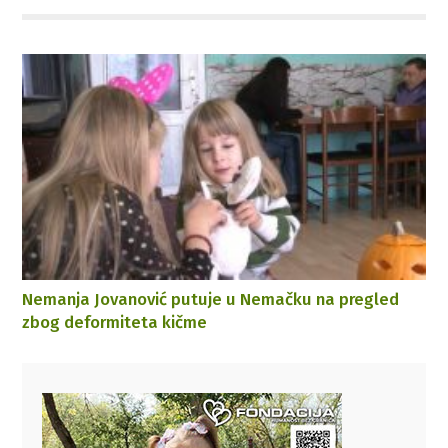
Nemanja Jovanović putuje u Nemačku na pregled
zbog deformiteta kičme