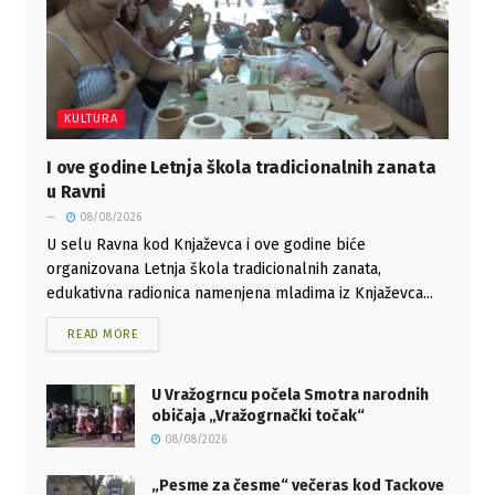
KULTURA
I ove godine Letnja škola tradicionalnih zanata
u Ravni
08/08/2026
U selu Ravna kod Knjaževca i ove godine biće
organizovana Letnja škola tradicionalnih zanata,
edukativna radionica namenjena mladima iz Knjaževca...
READ MORE
U Vražogrncu počela Smotra narodnih
običaja „Vražogrnački točak“
08/08/2026
„Pesme za česme“ večeras kod Tackove