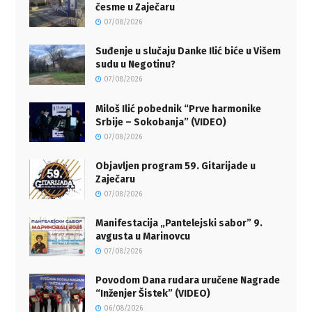
česme u Zaječaru
07/08/2026
Suđenje u slučaju Danke Ilić biće u Višem
sudu u Negotinu?
07/08/2026
Miloš Ilić pobednik “Prve harmonike
Srbije – Sokobanja” (VIDEO)
07/08/2026
Objavljen program 59. Gitarijade u
Zaječaru
07/08/2026
Manifestacija „Pantelejski sabor” 9.
avgusta u Marinovcu
07/08/2026
Povodom Dana rudara uručene Nagrade
“Inženjer Šistek” (VIDEO)
06/08/2026