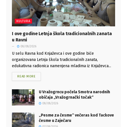
KULTURA
I ove godine Letnja škola tradicionalnih zanata
u Ravni
08/08/2026
U selu Ravna kod Knjaževca i ove godine biće
organizovana Letnja škola tradicionalnih zanata,
edukativna radionica namenjena mladima iz Knjaževca...
READ MORE
U Vražogrncu počela Smotra narodnih
običaja „Vražogrnački točak“
08/08/2026
„Pesme za česme“ večeras kod Tackove
česme u Zaječaru
07/08/2026