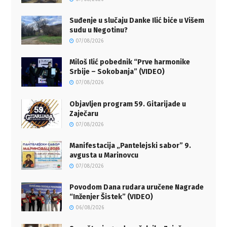
Suđenje u slučaju Danke Ilić biće u Višem
sudu u Negotinu?
07/08/2026
Miloš Ilić pobednik “Prve harmonike
Srbije – Sokobanja” (VIDEO)
07/08/2026
Objavljen program 59. Gitarijade u
Zaječaru
07/08/2026
Manifestacija „Pantelejski sabor” 9.
avgusta u Marinovcu
07/08/2026
Povodom Dana rudara uručene Nagrade
“Inženjer Šistek” (VIDEO)
06/08/2026