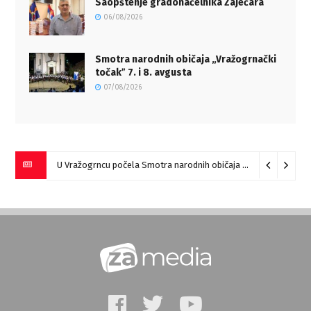
Saopštenje gradonačelnika Zaječara
06/08/2026
Smotra narodnih običaja „Vražogrnački
točakˮ 7. i 8. avgusta
07/08/2026
U Vražogrncu počela Smotra narodnih običaja „Vražogrnački točak“