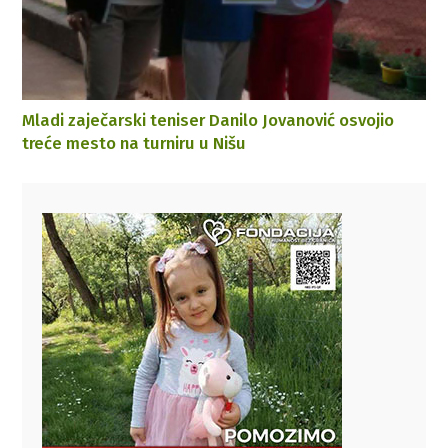
Mladi zaječarski teniser Danilo Jovanović osvojio
treće mesto na turniru u Nišu