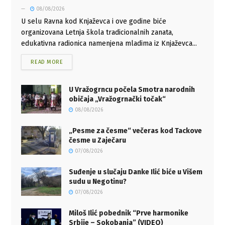
08/08/2026
U selu Ravna kod Knjaževca i ove godine biće
organizovana Letnja škola tradicionalnih zanata,
edukativna radionica namenjena mladima iz Knjaževca...
READ MORE
U Vražogrncu počela Smotra narodnih
običaja „Vražogrnački točak“
08/08/2026
„Pesme za česme“ večeras kod Tackove
česme u Zaječaru
07/08/2026
Suđenje u slučaju Danke Ilić biće u Višem
sudu u Negotinu?
07/08/2026
Miloš Ilić pobednik “Prve harmonike
Srbije – Sokobanja” (VIDEO)