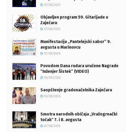
07/08/2026
Objavljen program 59. Gitarijade u
Zaječaru
07/08/2026
Manifestacija „Pantelejski sabor” 9.
avgusta u Marinovcu
07/08/2026
Povodom Dana rudara uručene Nagrade
“Inženjer Šistek” (VIDEO)
06/08/2026
Saopštenje gradonačelnika Zaječara
06/08/2026
Smotra narodnih običaja „Vražogrnački
točakˮ 7. i 8. avgusta
07/08/2026