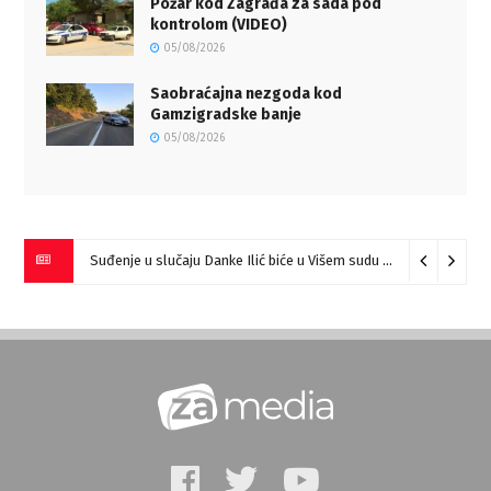
Požar kod Zagrađa za sada pod
kontrolom (VIDEO)
05/08/2026
Saobraćajna nezgoda kod
Gamzigradske banje
05/08/2026
Miloš Ilić pobednik “Prve harmonike Srbije – Sokobanja” (VIDEO)
Suđenje u slučaju Danke Ilić biće u Višem sudu u Negotinu?