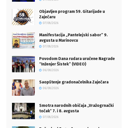
Objavljen program 59. Gitarijade u
Zaječaru
07/08/2026
Manifestacija „Pantelejski sabor” 9.
avgusta u Marinovcu
07/08/2026
Povodom Dana rudara uručene Nagrade
“Inženjer Šistek” (VIDEO)
06/08/2026
Saopštenje gradonačelnika Zaječara
06/08/2026
Smotra narodnih običaja „Vražogrnački
točakˮ 7. i 8. avgusta
07/08/2026