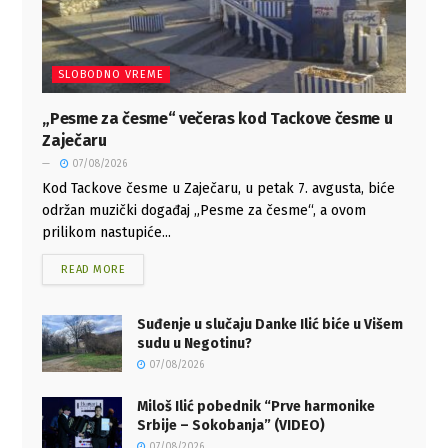
SLOBODNO VREME
„Pesme za česme“ večeras kod Tackove česme u
Zaječaru
07/08/2026
Kod Tackove česme u Zaječaru, u petak 7. avgusta, biće
održan muzički događaj „Pesme za česme“, a ovom
prilikom nastupiće...
READ MORE
Suđenje u slučaju Danke Ilić biće u Višem
sudu u Negotinu?
07/08/2026
Miloš Ilić pobednik “Prve harmonike
Srbije – Sokobanja” (VIDEO)
07/08/2026