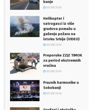
banje
05/08/2026
Helikopter i
vatrogasci iz više
gradova pomažu u
gašenju požara na
istoku Srbije (VIDEO)
05/08/2026
Preporuke ZZJZ TIMOK
za period ekstremnih
vrućina
05/08/2026
Praznik harmonike u
Sokobanji
05/08/2026
Građani i ekološka