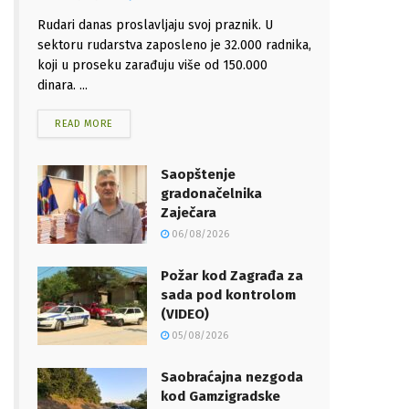
Rudari danas proslavljaju svoj praznik. U
sektoru rudarstva zaposleno je 32.000 radnika,
koji u proseku zarađuju više od 150.000
dinara. ...
READ MORE
Saopštenje
gradonačelnika
Zaječara
06/08/2026
Požar kod Zagrađa za
sada pod kontrolom
(VIDEO)
05/08/2026
Saobraćajna nezgoda
kod Gamzigradske