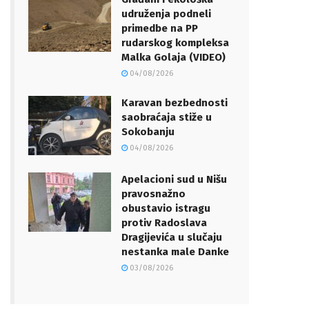
udruženja podneli
primedbe na PP
rudarskog kompleksa
Malka Golaja (VIDEO)
04/08/2026
Karavan bezbednosti
saobraćaja stiže u
Sokobanju
04/08/2026
Apelacioni sud u Nišu
pravosnažno
obustavio istragu
protiv Radoslava
Dragijevića u slučaju
nestanka male Danke
03/08/2026