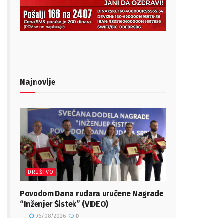
Najnovije
DRUŠTVO
Povodom Dana rudara uručene Nagrade
“Inženjer Šistek” (VIDEO)
06/08/2026
0