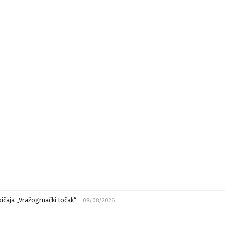
ičaja „Vražogrnački točak“
08/08/2026