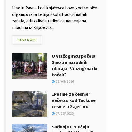
U selu Ravna kod Knjaževca i ove godine biće
organizovana Letnja škola tradicionalnih
zanata, edukativna radionica namenjena
mladima iz Knjaževca...
READ MORE
U Vražogrncu počela
Smotra narodnih
običaja „Vražogrnački
točak“
08/08/2026
„Pesme za česme“
večeras kod Tackove
česme u Zaječaru
07/08/2026
Suđenje u slučaju