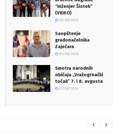
“Inženjer Šistek”
(VIDEO)
06/08/2026
Saopštenje
gradonačelnika
Zaječara
06/08/2026
Smotra narodnih
običaja „Vražogrnački
točakˮ 7. i 8. avgusta
07/08/2026