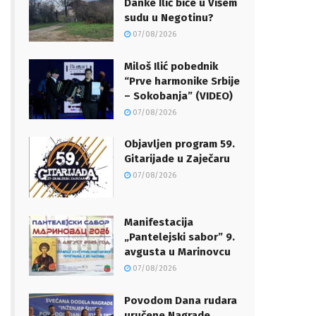
Danke Ilić biće u Višem
sudu u Negotinu?
07/08/2026
Miloš Ilić pobednik
“Prve harmonike Srbije
– Sokobanja” (VIDEO)
07/08/2026
Objavljen program 59.
Gitarijade u Zaječaru
07/08/2026
Manifestacija
„Pantelejski sabor” 9.
avgusta u Marinovcu
07/08/2026
Povodom Dana rudara
uručene Nagrade