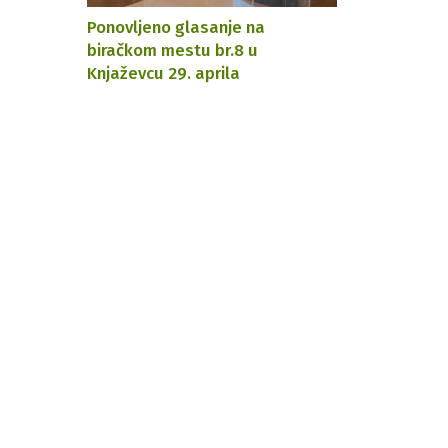
Ponovljeno glasanje na
biračkom mestu br.8 u
Knjaževcu 29. aprila