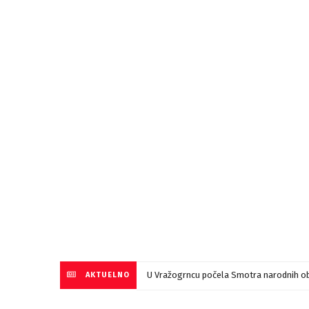
U Vražogrncu počela Smotra narodnih ob
AKTUELNO