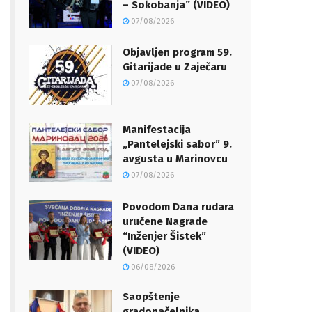
– Sokobanja” (VIDEO)
07/08/2026
Objavljen program 59.
Gitarijade u Zaječaru
07/08/2026
Manifestacija
„Pantelejski sabor” 9.
avgusta u Marinovcu
07/08/2026
Povodom Dana rudara
uručene Nagrade
“Inženjer Šistek”
(VIDEO)
06/08/2026
Saopštenje
gradonačelnika