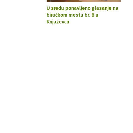
U sredu ponavljeno glasanje na
biračkom mestu br. 8 u
Knjaževcu