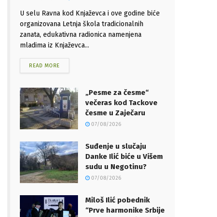
U selu Ravna kod Knjaževca i ove godine biće
organizovana Letnja škola tradicionalnih
zanata, edukativna radionica namenjena
mladima iz Knjaževca...
READ MORE
„Pesme za česme“
večeras kod Tackove
česme u Zaječaru
07/08/2026
Suđenje u slučaju
Danke Ilić biće u Višem
sudu u Negotinu?
07/08/2026
Miloš Ilić pobednik
“Prve harmonike Srbije