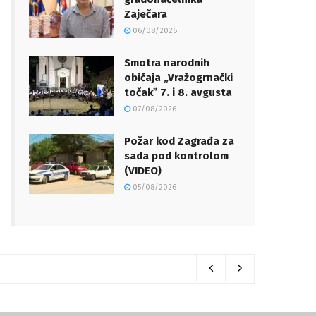
Zaječara
06/08/2026
Smotra narodnih
običaja „Vražogrnački
točakˮ 7. i 8. avgusta
07/08/2026
Požar kod Zagrađa za
sada pod kontrolom
(VIDEO)
05/08/2026