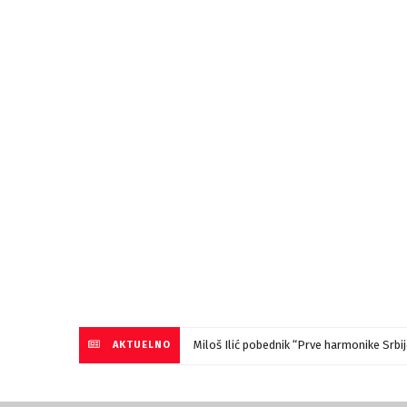
Objavljen program 59. Gitarijade u Zaječ
AKTUELNO