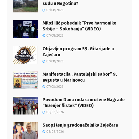
sudu u Negotinu?
07/08/2026
Miloš Ilić pobednik “Prve harmonike
Srbije – Sokobanja” (VIDEO)
07/08/2026
Objavljen program 59. Gitarijade u
Zaječaru
07/08/2026
Manifestacija „Pantelejski sabor” 9.
avgusta u Marinovcu
07/08/2026
Povodom Dana rudara uručene Nagrade
“Inženjer Šistek” (VIDEO)
06/08/2026
Saopštenje gradonačelnika Zaječara
06/08/2026