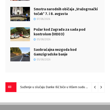
Smotra narodnih običaja „Vražogrnački
točakˮ 7. i 8. avgusta
07/08/2026
Požar kod Zagrađa za sada pod
kontrolom (VIDEO)
05/08/2026
Saobraćajna nezgoda kod
Gamzigradske banje
05/08/2026
Suđenje u slučaju Danke Ilić biće u Višem sudu u Negotinu?
07