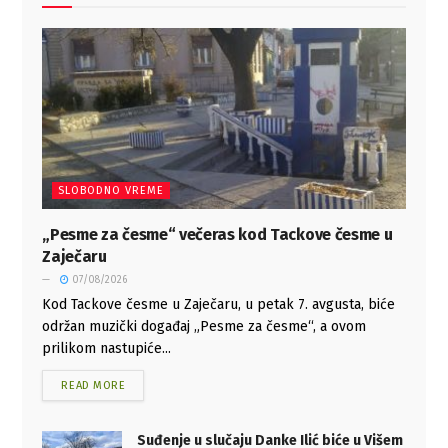
SLOBODNO VREME
„Pesme za česme“ večeras kod Tackove česme u
Zaječaru
07/08/2026
Kod Tackove česme u Zaječaru, u petak 7. avgusta, biće
održan muzički događaj „Pesme za česme“, a ovom
prilikom nastupiće...
READ MORE
Suđenje u slučaju Danke Ilić biće u Višem