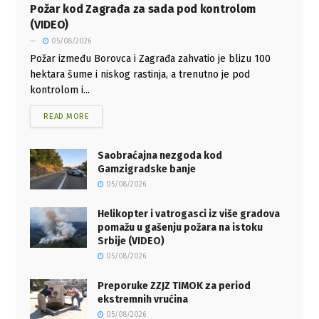
Požar kod Zagrađa za sada pod kontrolom
(VIDEO)
05/08/2026
Požar između Borovca i Zagrađa zahvatio je blizu 100
hektara šume i niskog rastinja, a trenutno je pod
kontrolom i...
READ MORE
Saobraćajna nezgoda kod
Gamzigradske banje
05/08/2026
Helikopter i vatrogasci iz više gradova
pomažu u gašenju požara na istoku
Srbije (VIDEO)
05/08/2026
Preporuke ZZJZ TIMOK za period
ekstremnih vrućina
05/08/2026