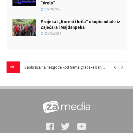
“Vrelo”
03/08/2026
Projekat „Koreni i krila“ okupio mlade iz
Zaječara i Majdanpeka
03/08/2026
Saobraćajna nezgoda kod Gamzigradske banje
05/08/2026