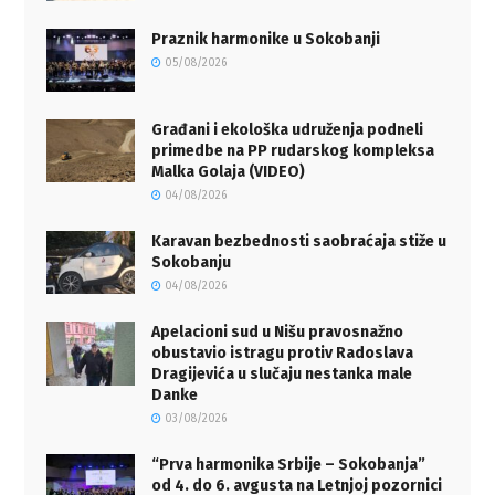
Praznik harmonike u Sokobanji
05/08/2026
Građani i ekološka udruženja podneli
primedbe na PP rudarskog kompleksa
Malka Golaja (VIDEO)
04/08/2026
Karavan bezbednosti saobraćaja stiže u
Sokobanju
04/08/2026
Apelacioni sud u Nišu pravosnažno
obustavio istragu protiv Radoslava
Dragijevića u slučaju nestanka male
Danke
03/08/2026
“Prva harmonika Srbije – Sokobanja”
od 4. do 6. avgusta na Letnjoj pozornici